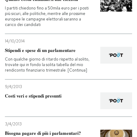
I partiti chiedono fino a 50mila euro per i posti
PODCAST
più sicuri, alle politiche, mentre alle prossime
europee le campagne elettorali saranno a
carico dei candidati
NEWSLETTER
14/10/2014
Stipendi e spese di un parlamentare
I MIEI PREFERITI
Con qualche giorno di ritardo rispetto al solito,
trovate qui in fondo la solita tabella del mio
rendiconto finanziario trimestrale. [Continua]
SHOP
9/4/2013
CALENDARIO
Costi veri e stipendi presunti
AREA PERSONALE
3/4/2013
Entra
Bisogna pagare di più i parlamentari?