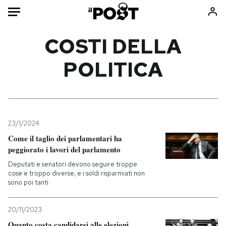
Auto
COSTI DELLA
POLITICA
HOME
Italia
Moda
Mondo
Libri
Politica
Consumismi
23/1/2024
Tecnologia
Storie/Idee
Come il taglio dei parlamentari ha
Internet
Ok Boomer!
peggiorato i lavori del parlamento
Scienza
Media
Deputati e senatori devono seguire troppe
Cultura
Europa
cose e troppo diverse, e i soldi risparmiati non
sono poi tanti
Economia
Altrecose
Sport
Mondiali calcio 2026
20/11/2023
Quanto costa candidarsi alle elezioni