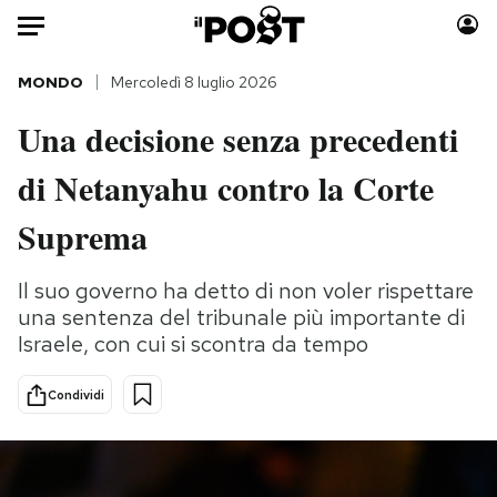
Auto
MONDO
Mercoledì 8 luglio 2026
Una decisione senza precedenti
HOME
di Netanyahu contro la Corte
Italia
Moda
Mondo
Libri
Suprema
Politica
Consumismi
Tecnologia
Storie/Idee
Il suo governo ha detto di non voler rispettare
una sentenza del tribunale più importante di
Internet
Ok Boomer!
Israele, con cui si scontra da tempo
Scienza
Media
Cultura
Europa
Condividi
Economia
Altrecose
Sport
Mondiali calcio 2026