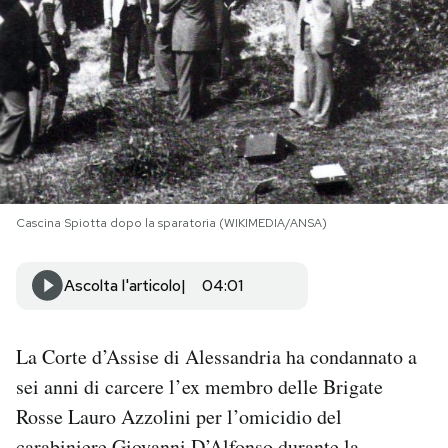
PODCAST
NEWSLETTER
I MIEI PREFERITI
Cascina Spiotta dopo la sparatoria (WIKIMEDIA/ANSA)
SHOP
Ascolta l'articolo
04:01
CALENDARIO
La Corte d’Assise di Alessandria ha condannato a
AREA PERSONALE
sei anni di carcere l’ex membro delle Brigate
Area Personale
Rosse Lauro Azzolini per l’omicidio del
Newsletter
carabiniere Giovanni D’Alfonso durante la