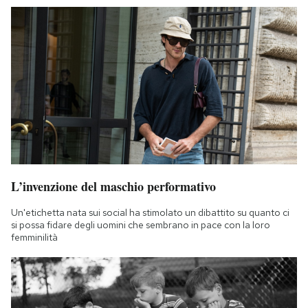
L’invenzione del maschio performativo
Un'etichetta nata sui social ha stimolato un dibattito su quanto ci
si possa fidare degli uomini che sembrano in pace con la loro
femminilità