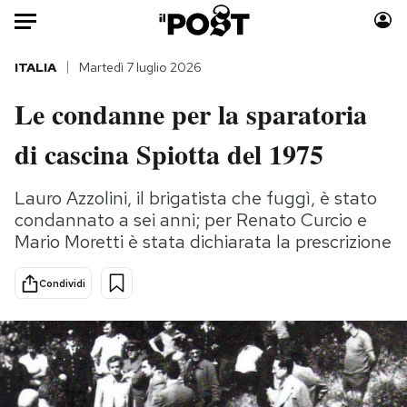
Auto
ITALIA
Martedì 7 luglio 2026
Le condanne per la sparatoria
HOME
di cascina Spiotta del 1975
Italia
Moda
Mondo
Libri
Lauro Azzolini, il brigatista che fuggì, è stato
Politica
Consumismi
condannato a sei anni; per Renato Curcio e
Tecnologia
Storie/Idee
Mario Moretti è stata dichiarata la prescrizione
Internet
Ok Boomer!
Scienza
Media
Condividi
Cultura
Europa
Economia
Altrecose
Sport
Mondiali calcio 2026