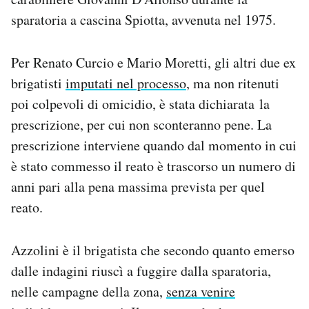
Notifiche mobile
sparatoria a cascina Spiotta, avvenuta nel 1975.
Regala il Post
Hai bisogno di aiuto?
Per Renato Curcio e Mario Moretti, gli altri due ex
Esci
brigatisti
imputati nel processo
, ma non ritenuti
poi colpevoli di omicidio, è stata dichiarata la
prescrizione, per cui non sconteranno pene. La
prescrizione interviene quando dal momento in cui
è stato commesso il reato è trascorso un numero di
anni pari alla pena massima prevista per quel
reato.
Azzolini è il brigatista che secondo quanto emerso
dalle indagini riuscì a fuggire dalla sparatoria,
nelle campagne della zona,
senza venire