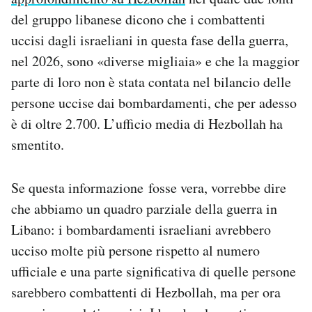
Notifiche mobile
del gruppo libanese dicono che i combattenti
Regala il Post
uccisi dagli israeliani in questa fase della guerra,
Hai bisogno di aiuto?
nel 2026, sono «diverse migliaia» e che la maggior
Esci
parte di loro non è stata contata nel bilancio delle
persone uccise dai bombardamenti, che per adesso
è di oltre 2.700. L’ufficio media di Hezbollah ha
smentito.
Se questa informazione fosse vera, vorrebbe dire
che abbiamo un quadro parziale della guerra in
Libano: i bombardamenti israeliani avrebbero
ucciso molte più persone rispetto al numero
ufficiale
e una parte significativa di quelle persone
sarebbero combattenti di Hezbollah, ma per ora