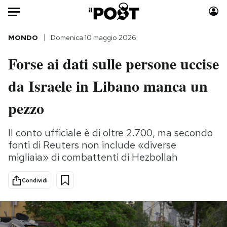
Auto
MONDO
Domenica 10 maggio 2026
Forse ai dati sulle persone uccise
HOME
da Israele in Libano manca un
Italia
Moda
Mondo
Libri
pezzo
Politica
Consumismi
Tecnologia
Storie/Idee
Il conto ufficiale è di oltre 2.700, ma secondo
fonti di Reuters non include «diverse
Internet
Ok Boomer!
migliaia» di combattenti di Hezbollah
Scienza
Media
Cultura
Europa
Condividi
Economia
Altrecose
Sport
Mondiali calcio 2026