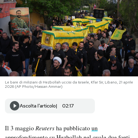
PODCAST
NEWSLETTER
I MIEI PREFERITI
SHOP
Le bare di miliziani di Hezbollah uccisi da Israele, Kfar Sir, Libano, 21 aprile
2026 (AP Photo/Hassan Ammar)
CALENDARIO
Ascolta l'articolo
02:17
AREA PERSONALE
Il 3 maggio
Reuters
ha pubblicato
un
Area Personale
Newsletter
approfondimento su Hezbollah
nel quale due fonti