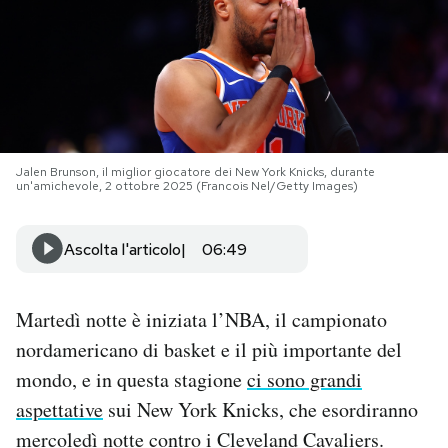
PODCAST
NEWSLETTER
I MIEI PREFERITI
Jalen Brunson, il miglior giocatore dei New York Knicks, durante
un'amichevole, 2 ottobre 2025 (Francois Nel/Getty Images)
SHOP
Ascolta l'articolo
06:49
CALENDARIO
Martedì notte è iniziata l’NBA, il campionato
nordamericano di basket e il più importante del
AREA PERSONALE
mondo, e in questa stagione
ci sono grandi
aspettative
sui New York Knicks, che esordiranno
Area Personale
mercoledì notte contro i Cleveland Cavaliers.
Newsletter