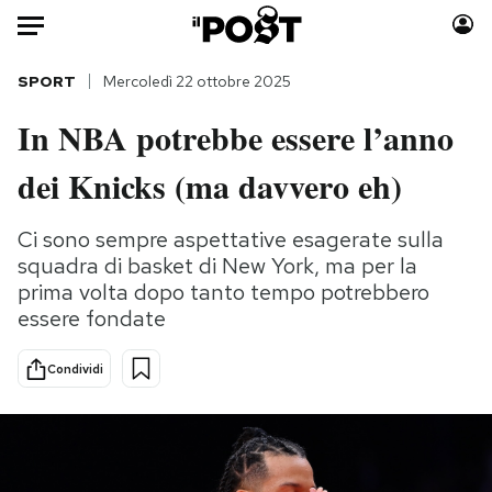
Auto
SPORT
Mercoledì 22 ottobre 2025
In NBA potrebbe essere l’anno
HOME
dei Knicks (ma davvero eh)
Italia
Moda
Mondo
Libri
Ci sono sempre aspettative esagerate sulla
Politica
Consumismi
squadra di basket di New York, ma per la
Tecnologia
Storie/Idee
prima volta dopo tanto tempo potrebbero
Internet
Ok Boomer!
essere fondate
Scienza
Media
Condividi
Cultura
Europa
Economia
Altrecose
Sport
Mondiali calcio 2026