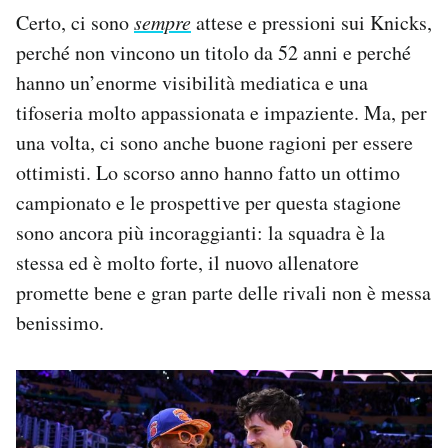
Notifiche mobile
Certo, ci sono
sempre
attese e pressioni sui Knicks,
Regala il Post
perché non vincono un titolo da 52 anni e perché
Hai bisogno di aiuto?
hanno un’enorme visibilità mediatica e una
Esci
tifoseria molto appassionata e impaziente. Ma, per
una volta, ci sono anche buone ragioni per essere
ottimisti. Lo scorso anno hanno fatto un ottimo
campionato e le prospettive per questa stagione
sono ancora più incoraggianti: la squadra è la
stessa ed è molto forte, il nuovo allenatore
promette bene e gran parte delle rivali non è messa
benissimo.