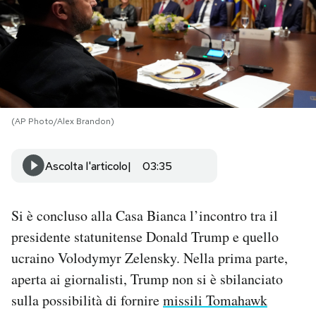
PODCAST
NEWSLETTER
I MIEI PREFERITI
(AP Photo/Alex Brandon)
Ascolta l'articolo
03:35
SHOP
Si è concluso alla Casa Bianca l’incontro tra il
CALENDARIO
presidente statunitense Donald Trump e quello
ucraino Volodymyr Zelensky. Nella prima parte,
AREA PERSONALE
aperta ai giornalisti, Trump non si è sbilanciato
Area Personale
sulla possibilità di fornire
missili Tomahawk
Newsletter