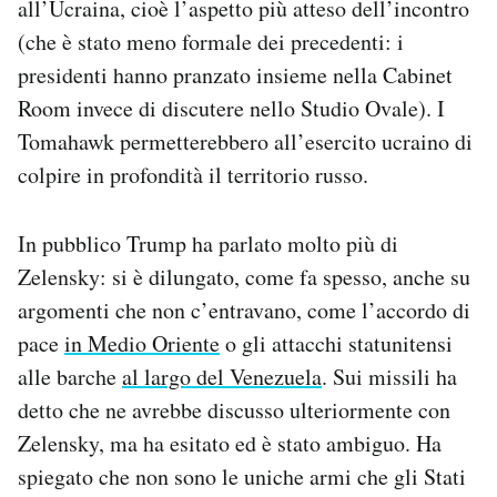
all’Ucraina, cioè l’aspetto più atteso dell’incontro
Notifiche mobile
(che è stato meno formale dei precedenti: i
Regala il Post
presidenti hanno pranzato insieme nella Cabinet
Hai bisogno di aiuto?
Room invece di discutere nello Studio Ovale). I
Esci
Tomahawk permetterebbero all’esercito ucraino di
colpire in profondità il territorio russo.
In pubblico Trump ha parlato molto più di
Zelensky: si è dilungato, come fa spesso, anche su
argomenti che non c’entravano, come l’accordo di
pace
in Medio Oriente
o gli attacchi statunitensi
alle barche
al largo del Venezuela
. Sui missili ha
detto che ne avrebbe discusso ulteriormente con
Zelensky, ma ha esitato ed è stato ambiguo. Ha
spiegato che non sono le uniche armi che gli Stati