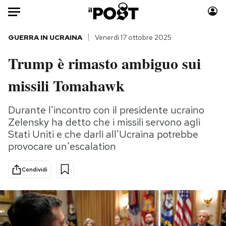
Auto
GUERRA IN UCRAINA
Venerdì 17 ottobre 2025
Trump è rimasto ambiguo sui
HOME
missili Tomahawk
Italia
Moda
Mondo
Libri
Durante l'incontro con il presidente ucraino
Politica
Consumismi
Zelensky ha detto che i missili servono agli
Tecnologia
Storie/Idee
Stati Uniti e che darli all'Ucraina potrebbe
Internet
Ok Boomer!
provocare un'escalation
Scienza
Media
Condividi
Cultura
Europa
Economia
Altrecose
Sport
Mondiali calcio 2026