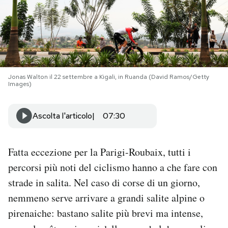
PODCAST
NEWSLETTER
Jonas Walton il 22 settembre a Kigali, in Ruanda (David Ramos/Getty
Images)
I MIEI PREFERITI
Ascolta l'articolo
07:30
SHOP
Fatta eccezione per la Parigi-Roubaix, tutti i
CALENDARIO
percorsi più noti del ciclismo hanno a che fare con
strade in salita. Nel caso di corse di un giorno,
AREA PERSONALE
nemmeno serve arrivare a grandi salite alpine o
Area Personale
pirenaiche: bastano salite più brevi ma intense,
Newsletter