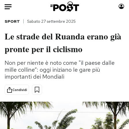
Auto
SPORT
Sabato 27 settembre 2025
Le strade del Ruanda erano già
HOME
pronte per il ciclismo
Italia
Moda
Mondo
Libri
Non per niente è noto come "il paese dalle
Politica
Consumismi
mille colline”: oggi iniziano le gare più
Tecnologia
Storie/Idee
importanti dei Mondiali
Internet
Ok Boomer!
Scienza
Media
Condividi
Cultura
Europa
Economia
Altrecose
Sport
Mondiali calcio 2026