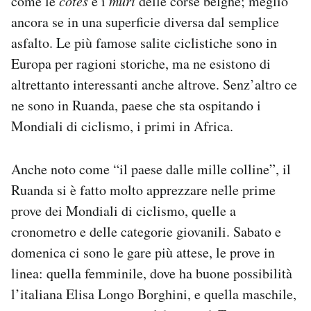
come le
côtes
e i
muri
delle corse belghe; meglio
Notifiche mobile
ancora se in una superficie diversa dal semplice
Regala il Post
asfalto. Le più famose salite ciclistiche sono in
Hai bisogno di aiuto?
Europa per ragioni storiche, ma ne esistono di
Esci
altrettanto interessanti anche altrove. Senz’altro ce
ne sono in Ruanda, paese che sta ospitando i
Mondiali di ciclismo, i primi in Africa.
Anche noto come “il paese dalle mille colline”, il
Ruanda si è fatto molto apprezzare nelle prime
prove dei Mondiali di ciclismo, quelle a
cronometro e delle categorie giovanili. Sabato e
domenica ci sono le gare più attese, le prove in
linea: quella femminile, dove ha buone possibilità
l’italiana Elisa Longo Borghini, e quella maschile,