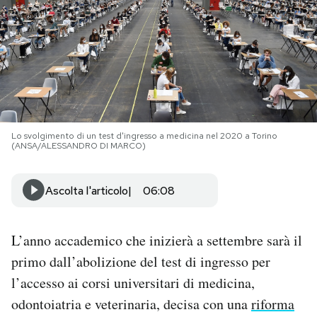
PODCAST
NEWSLETTER
I MIEI PREFERITI
Lo svolgimento di un test d'ingresso a medicina nel 2020 a Torino
(ANSA/ALESSANDRO DI MARCO)
SHOP
Ascolta l'articolo
06:08
CALENDARIO
L’anno accademico che inizierà a settembre sarà il
primo dall’abolizione del test di ingresso per
AREA PERSONALE
l’accesso ai corsi universitari di medicina,
Area Personale
odontoiatria e veterinaria, decisa con una
riforma
Newsletter