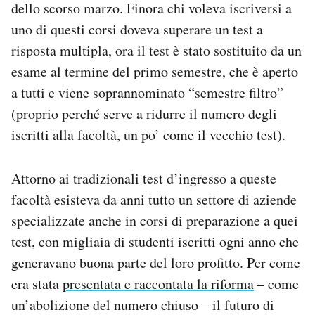
dello scorso marzo. Finora chi voleva iscriversi a
Notifiche mobile
uno di questi corsi doveva superare un test a
Regala il Post
risposta multipla, ora il test è stato sostituito da un
Hai bisogno di aiuto?
Esci
esame al termine del primo semestre, che è aperto
a tutti e viene soprannominato “semestre filtro”
(proprio perché serve a ridurre il numero degli
iscritti alla facoltà, un po’ come il vecchio test).
Attorno ai tradizionali test d’ingresso a queste
facoltà esisteva da anni tutto un settore di aziende
specializzate anche in corsi di preparazione a quei
test, con migliaia di studenti iscritti ogni anno che
generavano buona parte del loro profitto. Per come
era stata
presentata e raccontata la riforma
– come
un’abolizione del numero chiuso – il futuro di