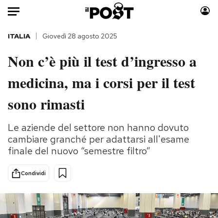
Auto
ITALIA
Giovedì 28 agosto 2025
Non c’è più il test d’ingresso a
HOME
medicina, ma i corsi per il test
Italia
Moda
Mondo
Libri
sono rimasti
Politica
Consumismi
Tecnologia
Storie/Idee
Le aziende del settore non hanno dovuto
cambiare granché per adattarsi all'esame
Internet
Ok Boomer!
finale del nuovo “semestre filtro”
Scienza
Media
Cultura
Europa
Condividi
Economia
Altrecose
Sport
Mondiali calcio 2026