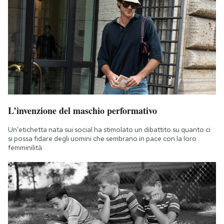
L’invenzione del maschio performativo
Un'etichetta nata sui social ha stimolato un dibattito su quanto ci
si possa fidare degli uomini che sembrano in pace con la loro
femminilità