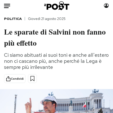
Auto
POLITICA
Giovedì 21 agosto 2025
Le sparate di Salvini non fanno
HOME
più effetto
Italia
Moda
Mondo
Libri
Ci siamo abituati ai suoi toni e anche all'estero
Politica
Consumismi
non ci cascano più, anche perché la Lega è
Tecnologia
Storie/Idee
sempre più irrilevante
Internet
Ok Boomer!
Scienza
Media
Condividi
Cultura
Europa
Economia
Altrecose
Sport
Mondiali calcio 2026