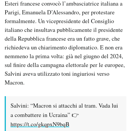
Esteri francese convocò l’ambasciatrice italiana a
Notifiche mobile
Parigi, Emanuela D’Alessandro, per protestare
Regala il Post
formalmente. Un vicepresidente del Consiglio
Hai bisogno di aiuto?
Esci
italiano che insultava pubblicamente il presidente
della Repubblica francese era un fatto grave, che
richiedeva un chiarimento diplomatico. E non era
nemmeno la prima volta: già nel giugno del 2024,
sul finire della campagna elettorale per le europee,
Salvini aveva utilizzato toni ingiuriosi verso
Macron.
Salvini: “Macron si attacchi al tram. Vada lui
a combattere in Ucraina” 👉
https://t.co/gkqpxN9bqB