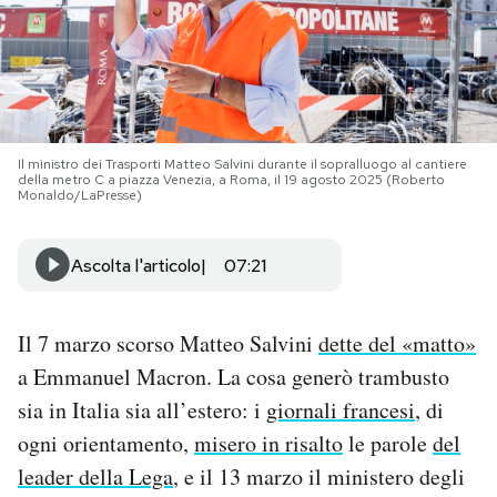
PODCAST
NEWSLETTER
Il ministro dei Trasporti Matteo Salvini durante il sopralluogo al cantiere
della metro C a piazza Venezia, a Roma, il 19 agosto 2025 (Roberto
I MIEI PREFERITI
Monaldo/LaPresse)
Ascolta l'articolo
07:21
SHOP
CALENDARIO
Il 7 marzo scorso Matteo Salvini
dette del «matto»
a Emmanuel Macron. La cosa generò trambusto
sia in Italia sia all’estero: i
giornali francesi
, di
AREA PERSONALE
ogni orientamento,
misero in risalto
le parole
del
Area Personale
leader della Lega
, e il 13 marzo il ministero degli
Newsletter