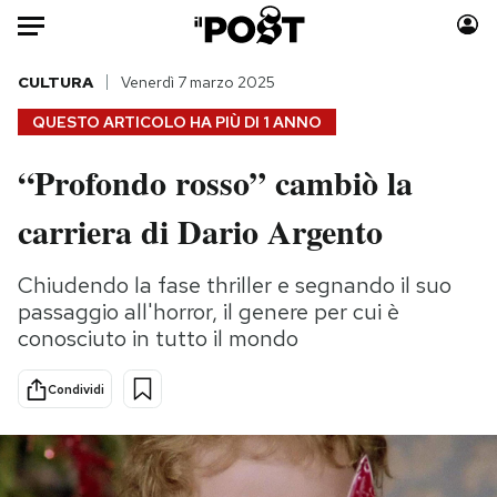
Auto
CULTURA
Venerdì 7 marzo 2025
QUESTO ARTICOLO HA PIÙ DI
1 ANNO
HOME
“Profondo rosso” cambiò la
Italia
Moda
carriera di Dario Argento
Mondo
Libri
Politica
Consumismi
Chiudendo la fase thriller e segnando il suo
Tecnologia
Storie/Idee
passaggio all'horror, il genere per cui è
Internet
Ok Boomer!
conosciuto in tutto il mondo
Scienza
Media
Cultura
Europa
Condividi
Economia
Altrecose
Sport
Mondiali calcio 2026