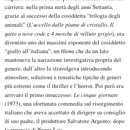
Notifiche mobile
carriera: nella prima metà degli anni Settanta,
Regala il Post
grazie al successo della cosiddetta “trilogia degli
Hai bisogno di aiuto?
animali” (
L’uccello dalle piume di cristallo
,
Il
Esci
gatto a nove code
e
4 mosche di velluto grigio
), era
diventato uno dei massimi esponenti del cosiddetto
“giallo all’italiana”, un filone che da un lato
manteneva la narrazione investigativa propria del
genere, dall’altro la stravolgeva introducendo
atmosfere, soluzioni e tematiche tipiche di generi
più estremi come il thriller e l’horror. Poi però era
arrivato il primo insuccesso:
Le cinque giornate
(1973), una sfortunata commedia sul risorgimento
italiano che aveva accettato di dirigere su consiglio
di suo padre, il produttore Salvatore Argento, dopo
la rinuncia di Nanni Loy.