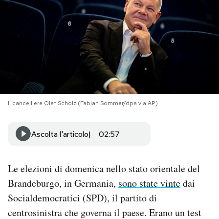
PODCAST
NEWSLETTER
I MIEI PREFERITI
Il cancelliere Olaf Scholz (Fabian Sommer/dpa via AP)
SHOP
Ascolta l'articolo
02:57
CALENDARIO
Le elezioni di domenica nello stato orientale del
AREA PERSONALE
Brandeburgo, in Germania,
sono state vinte
dai
Socialdemocratici (SPD), il partito di
Area Personale
centrosinistra che governa il paese. Erano un test
Newsletter