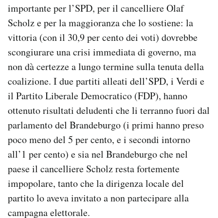
importante per l’SPD, per il cancelliere Olaf
Notifiche mobile
Regala il Post
Scholz e per la maggioranza che lo sostiene: la
Hai bisogno di aiuto?
vittoria (con il 30,9 per cento dei voti) dovrebbe
Esci
scongiurare una crisi immediata di governo, ma
non dà certezze a lungo termine sulla tenuta della
coalizione. I due partiti alleati dell’SPD, i Verdi e
il Partito Liberale Democratico (FDP), hanno
ottenuto risultati deludenti che li terranno fuori dal
parlamento del Brandeburgo (i primi hanno preso
poco meno del 5 per cento, e i secondi intorno
all’1 per cento) e sia nel Brandeburgo che nel
paese il cancelliere Scholz resta fortemente
impopolare, tanto che la dirigenza locale del
partito lo aveva invitato a non partecipare alla
campagna elettorale.