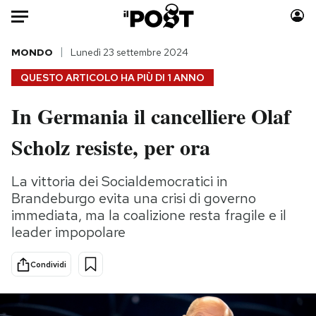
Auto
MONDO
Lunedì 23 settembre 2024
QUESTO ARTICOLO HA PIÙ DI
1 ANNO
HOME
In Germania il cancelliere Olaf
Italia
Moda
Scholz resiste, per ora
Mondo
Libri
Politica
Consumismi
La vittoria dei Socialdemocratici in
Tecnologia
Storie/Idee
Brandeburgo evita una crisi di governo
Internet
Ok Boomer!
immediata, ma la coalizione resta fragile e il
Scienza
Media
leader impopolare
Cultura
Europa
Economia
Altrecose
Condividi
Sport
Mondiali calcio 2026