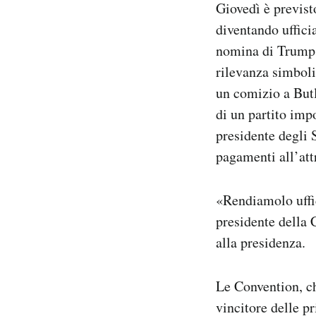
Giovedì è previst
diventando uffici
nomina di Trump e
rilevanza simboli
un comizio a Butl
di un partito imp
presidente degli 
pagamenti all’att
«Rendiamolo uffic
presidente della
alla presidenza.
Le Convention, ch
vincitore delle p