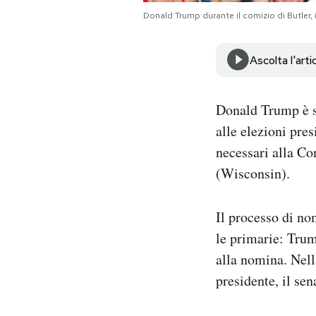
Notifiche mobile
Donald Trump durante il comizio di Butle
Regala il Post
Hai bisogno di aiuto?
Ascolta l'arti
Esci
Donald Trump è s
alle elezioni pre
necessari alla Co
(Wisconsin).
Il processo di nom
le primarie: Trum
alla nomina. Nel
presidente, il se