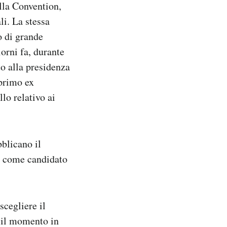
lla Convention,
i. La stessa
o di grande
orni fa, durante
o alla presidenza
 primo ex
lo relativo ai
blicano il
p come candidato
cegliere il
o il momento in