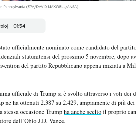
r, in Pennsylvania (EPA/DAVID MAXWELL/ANSA)
colo
01:54
tato ufficialmente nominato come candidato del partit
sidenziali statunitensi del prossimo 5 novembre, dopo ave
nvention del partito Repubblicano appena iniziata a M
ina ufficiale di Trump si è svolto attraverso i voti dei d
p ne ha ottenuti 2.387 su 2.429, ampiamente di più dei
la stessa occasione Trump
ha anche scelto
il proprio ca
natore dell’Ohio J.D. Vance.