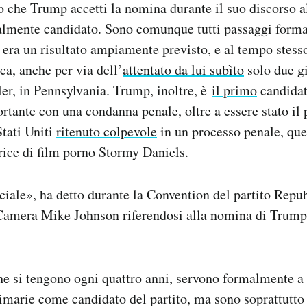
o che Trump accetti la nomina durante il suo discorso a
almente candidato. Sono comunque tutti passaggi formal
ra un risultato ampiamente previsto, e al tempo stess
ca, anche per via dell’
attentato da lui subìto
solo due gi
er, in Pennsylvania. Trump, inoltre, è
il primo
candidat
ortante con una condanna penale, oltre a essere stato il
Stati Uniti
ritenuto colpevole
in un processo penale, quel
rice di film porno Stormy Daniels.
iale», ha detto durante la Convention del partito Repub
 Camera Mike Johnson riferendosi alla nomina di Trum
e si tengono ogni quattro anni, servono formalmente a s
rimarie come candidato del partito, ma sono soprattutt