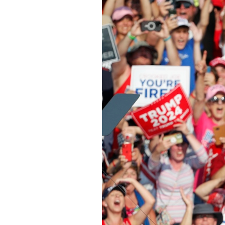
PODCAST
NEWSLETTER
I MIEI PREFERITI
SHOP
CALENDARIO
AREA PERSONALE
Area Personale
Newsletter