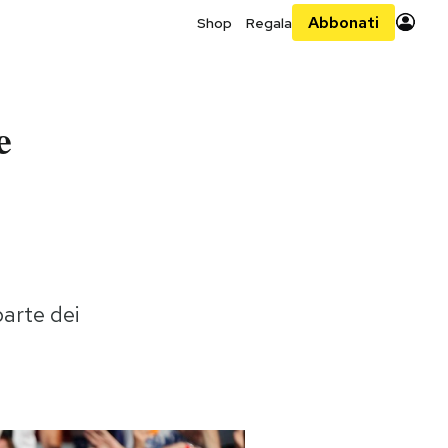
Abbonati
Shop
Regala
e
arte dei