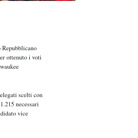
o Repubblicano
r ottenuto i voti
ilwaukee
elegati scelti con
 1.215 necessari
ndidato vice