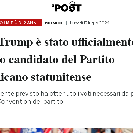
 HA PIÙ DI
2 ANNI
MONDO
Lunedì 15 luglio 2024
rump è stato ufficialment
 candidato del Partito
icano statunitense
e previsto ha ottenuto i voti necessari da p
 Convention del partito