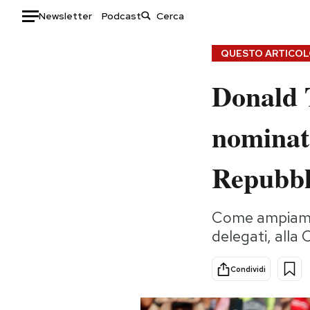
Newsletter
Podcast
Auto
QUESTO ARTICOLO
Donald T
HOME
Italia
Moda
nominato
Mondo
Libri
Politica
Consumismi
Repubbl
Tecnologia
Storie/Idee
Internet
Ok Boomer!
Come ampiament
Scienza
Media
delegati, alla
Cultura
Europa
Economia
Altrecose
Condividi
Sport
Mondiali calcio 2026