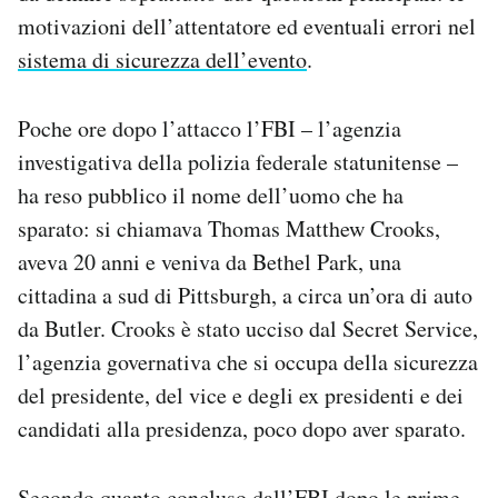
Notifiche mobile
motivazioni dell’attentatore ed eventuali errori nel
Regala il Post
sistema di sicurezza dell’evento
.
Hai bisogno di aiuto?
Esci
Poche ore dopo l’attacco l’FBI – l’agenzia
investigativa della polizia federale statunitense –
ha reso pubblico il nome dell’uomo che ha
sparato: si chiamava Thomas Matthew Crooks,
aveva 20 anni e veniva da Bethel Park, una
cittadina a sud di Pittsburgh, a circa un’ora di auto
da Butler. Crooks è stato ucciso dal Secret Service,
l’agenzia governativa che si occupa della sicurezza
del presidente, del vice e degli ex presidenti e dei
candidati alla presidenza, poco dopo aver sparato.
Secondo quanto concluso dall’FBI dopo le prime