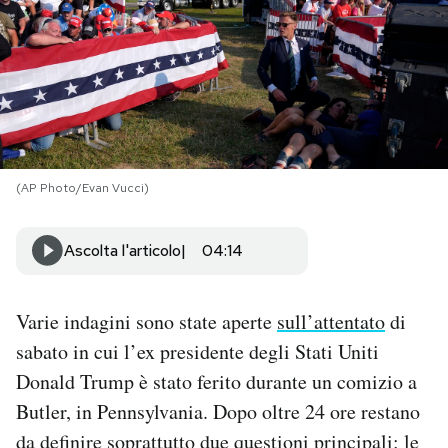
PODCAST
NEWSLETTER
I MIEI PREFERITI
(AP Photo/Evan Vucci)
SHOP
Ascolta l'articolo
04:14
CALENDARIO
Varie indagini sono state aperte
sull’attentato
di
sabato in cui l’ex presidente degli Stati Uniti
AREA PERSONALE
Donald Trump è stato ferito durante un comizio a
Butler, in Pennsylvania. Dopo oltre 24 ore restano
Area Personale
da definire soprattutto due questioni principali: le
Newsletter