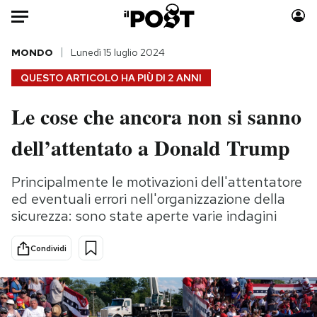
Auto
MONDO
Lunedì 15 luglio 2024
QUESTO ARTICOLO HA PIÙ DI
2 ANNI
HOME
Le cose che ancora non si sanno
Italia
Moda
dell’attentato a Donald Trump
Mondo
Libri
Politica
Consumismi
Principalmente le motivazioni dell'attentatore
Tecnologia
Storie/Idee
ed eventuali errori nell'organizzazione della
Internet
Ok Boomer!
sicurezza: sono state aperte varie indagini
Scienza
Media
Cultura
Europa
Condividi
Economia
Altrecose
Sport
Mondiali calcio 2026