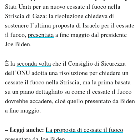
Notifiche mobile
Stati Uniti per un nuovo cessate il fuoco nella
Regala il Post
Striscia di Gaza: la risoluzione chiedeva di
Hai bisogno di aiuto?
sostenere l’ultima proposta di Israele per il cessate
Esci
il fuoco,
presentata
a fine maggio dal presidente
Joe Biden.
È la
seconda volta
che il Consiglio di Sicurezza
dell’ONU adotta una risoluzione per chiedere un
cessate il fuoco nella Striscia, ma la
prima
basata
su un piano dettagliato su come il cessate il fuoco
dovrebbe accadere, cioè quello presentato da Biden
a fine maggio.
– Leggi anche:
La proposta di cessate il fuoco
presentata da Joe Biden