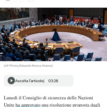
PODCAST
NEWSLETTER
I MIEI PREFERITI
SHOP
(AP Photo/Eduardo Munoz Alvarez)
CALENDARIO
Ascolta l'articolo
03:28
AREA PERSONALE
Lunedì il Consiglio di sicurezza delle Nazioni
Area Personale
Unite
ha approvato
una risoluzione proposta dagli
Newsletter