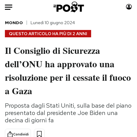
Auto
MONDO
Lunedì 10 giugno 2024
QUESTO ARTICOLO HA PIÙ DI
2 ANNI
HOME
Il Consiglio di Sicurezza
Italia
Moda
dell’ONU ha approvato una
Mondo
Libri
Politica
Consumismi
risoluzione per il cessate il fuoco
Tecnologia
Storie/Idee
Internet
Ok Boomer!
a Gaza
Scienza
Media
Cultura
Europa
Proposta dagli Stati Uniti, sulla base del piano
presentato dal presidente Joe Biden una
Economia
Altrecose
decina di giorni fa
Sport
Mondiali calcio 2026
Condividi