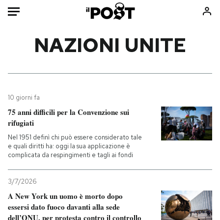
Auto
NAZIONI UNITE
HOME
Italia
Moda
Mondo
Libri
10 giorni fa
Politica
Consumismi
75 anni difficili per la Convenzione sui
rifugiati
Tecnologia
Storie/Idee
Nel 1951 definì chi può essere considerato tale
Internet
Ok Boomer!
e quali diritti ha: oggi la sua applicazione è
Scienza
Media
complicata da respingimenti e tagli ai fondi
Cultura
Europa
Economia
Altrecose
3/7/2026
A New York un uomo è morto dopo
Sport
Mondiali calcio 2026
essersi dato fuoco davanti alla sede
dell’ONU, per protesta contro il controllo