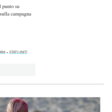
l punto su
ie sulla campagna
-
ANI
STATI UNITI