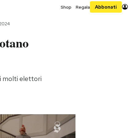
Abbonati
Shop
Regala
 2024
votano
 molti elettori