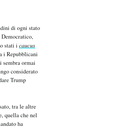
dini di ogni stato
 e Democratico,
o stati i
caucus
ra i Repubblicani
li sembra ormai
lungo considerato
fidare Trump
to, tra le altre
e, quella che nel
mandato ha