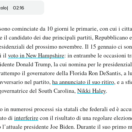
colo
02:16
sono cominciate da 10 giorni le primarie, con cui i citta
e il candidato dei due principali partiti, Repubblicano
residenziali del prossimo novembre. Il 15 gennaio ci son
ì il
voto in New Hampshire
: in entrambe le occasioni t
sidente Donald Trump, la cui nomina per le presidenzia
frattempo il governatore della Florida Ron DeSantis, a 
avversario nel partito,
ha annunciato il suo ritiro
, e a s
governatrice del South Carolina,
Nikki Haley
.
in numerosi processi sia statali che federali ed è accusa
cato di
interferire
con il risultato di una regolare elezion
 l’attuale presidente Joe Biden. Durante il suo primo 