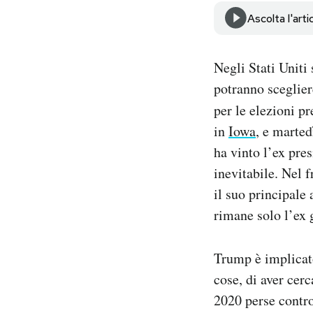
Notifiche mobile
Ascolta l'arti
Regala il Post
Hai bisogno di aiuto?
Negli Stati Uniti 
Esci
potranno sceglier
per le elezioni p
in
Iowa
, e marted
ha vinto l’ex pre
inevitabile. Nel 
il suo principale 
rimane solo l’ex 
Trump è implicato 
cose, di aver cer
2020 perse contro