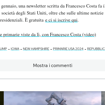
 gennaio, una newsletter scritta da Francesco Costa fa i
e società degli Stati Uniti, oltre che sulle ultime notiz
presidenziali. È gratuita
e ci si iscrive qui
.
e primarie viste da lì, con Francesco Costa (video)
-
-
-
-
RUMP
IOWA
NEW HAMPSHIRE
PRIMARIE USA 2024
REPUBBLIC
Mostra i commenti