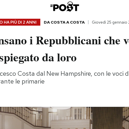
 HA PIÙ DI
2 ANNI
DA COSTA A COSTA
Giovedì 25 gennaio
nsano i Repubblicani che 
piegato da loro
ancesco Costa dal New Hampshire, con le voci di
rante le primarie