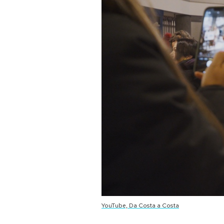
PODCAST
NEWSLETTER
I MIEI PREFERITI
SHOP
CALENDARIO
AREA PERSONALE
Area Personale
YouTube, Da Costa a Costa
Newsletter