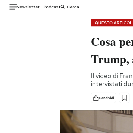
Newsletter
Podcast
Auto
QUESTO ARTICOLO
Cosa pe
HOME
Italia
Moda
Trump, s
Mondo
Libri
Politica
Consumismi
Il video di Fr
Tecnologia
Storie/Idee
intervistati du
Internet
Ok Boomer!
Scienza
Media
Condividi
Cultura
Europa
Economia
Altrecose
Sport
Mondiali calcio 2026