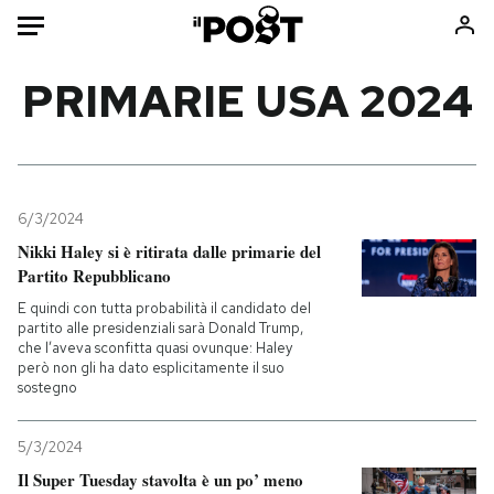
Auto
PRIMARIE USA 2024
HOME
Italia
Moda
Mondo
Libri
6/3/2024
Politica
Consumismi
Nikki Haley si è ritirata dalle primarie del
Partito Repubblicano
Tecnologia
Storie/Idee
E quindi con tutta probabilità il candidato del
Internet
Ok Boomer!
partito alle presidenziali sarà Donald Trump,
Scienza
Media
che l’aveva sconfitta quasi ovunque: Haley
però non gli ha dato esplicitamente il suo
Cultura
Europa
sostegno
Economia
Altrecose
Sport
Mondiali calcio 2026
5/3/2024
Il Super Tuesday stavolta è un po’ meno