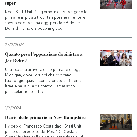
super
Negli Stati Uniti è il giorno in cui si svolgono le
PODCAST
primarie in più stati contemporaneamente: è
spesso decisivo, ma oggi per Joe Biden e
Donald Trump c'è poco in gioco
NEWSLETTER
27/2/2024
I MIEI PREFERITI
Quanto pesa l’opposizione da sinistra a
Joe Biden?
Una risposta arriverà dalle primarie di oggi in
SHOP
Michigan, dove i gruppi che criticano
l'appoggio quasi incondizionato di Biden a
Israele nella guerra contro Hamas sono
particolarmente attivi
CALENDARIO
1/2/2024
AREA PERSONALE
Diario delle primarie in New Hampshire
Entra
Il video di Francesco Costa dagli Stati Uniti,
parte del progetto del Post “Da Costa a