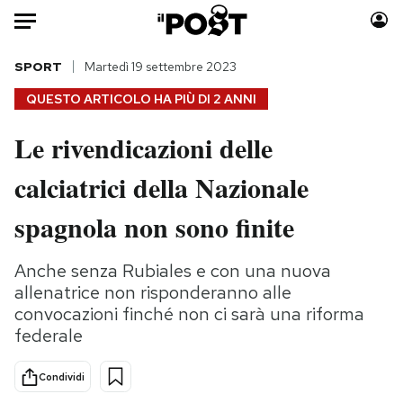
Auto
SPORT
Martedì 19 settembre 2023
QUESTO ARTICOLO HA PIÙ DI
2 ANNI
HOME
Le rivendicazioni delle
Italia
Moda
calciatrici della Nazionale
Mondo
Libri
Politica
Consumismi
spagnola non sono finite
Tecnologia
Storie/Idee
Internet
Ok Boomer!
Anche senza Rubiales e con una nuova
Scienza
Media
allenatrice non risponderanno alle
Cultura
Europa
convocazioni finché non ci sarà una riforma
federale
Economia
Altrecose
Sport
Mondiali calcio 2026
Condividi