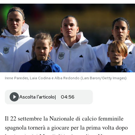
PODCAST
NEWSLETTER
I MIEI PREFERITI
SHOP
Irene Paredes, Laia Codina e Alba Redondo (Lars Baron/Getty Images)
CALENDARIO
Ascolta l'articolo
04:56
AREA PERSONALE
Il 22 settembre la Nazionale di calcio femminile
Area Personale
spagnola tornerà a giocare per la prima volta dopo
Newsletter