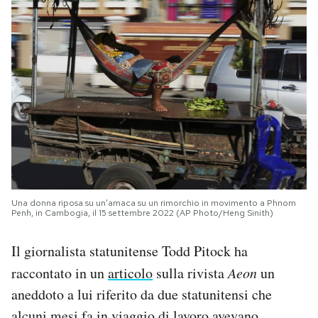
Una donna riposa su un’amaca su un rimorchio in movimento a Phnom
Penh, in Cambogia, il 15 settembre 2022 (AP Photo/Heng Sinith)
Il giornalista statunitense Todd Pitock ha
raccontato in un
articolo
sulla rivista
Aeon
un
aneddoto a lui riferito da due statunitensi che
alcuni mesi fa in viaggio di lavoro avevano