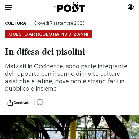
Auto
CULTURA
Giovedì 7 settembre 2023
QUESTO ARTICOLO HA PIÙ DI
2 ANNI
HOME
In difesa dei pisolini
Italia
Moda
Mondo
Libri
Malvisti in Occidente, sono parte integrante
Politica
Consumismi
del rapporto con il sonno di molte culture
Tecnologia
Storie/Idee
asiatiche e latine, dove non è strano farli in
pubblico e insieme
Internet
Ok Boomer!
Scienza
Media
Condividi
Cultura
Europa
Economia
Altrecose
Sport
Mondiali calcio 2026