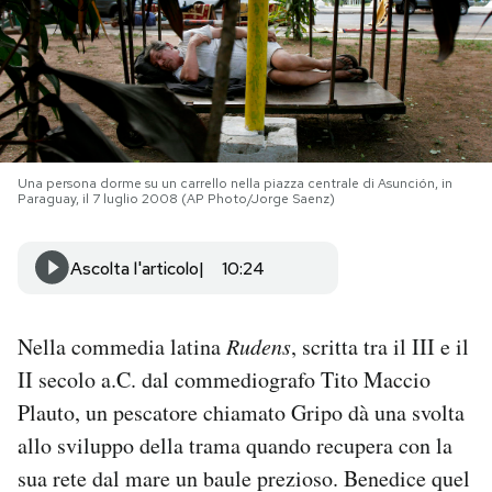
PODCAST
NEWSLETTER
Una persona dorme su un carrello nella piazza centrale di Asunción, in
I MIEI PREFERITI
Paraguay, il 7 luglio 2008 (AP Photo/Jorge Saenz)
SHOP
Ascolta l'articolo
10:24
CALENDARIO
Nella commedia latina
Rudens
, scritta tra il III e il
II secolo a.C. dal commediografo Tito Maccio
AREA PERSONALE
Plauto, un pescatore chiamato Gripo dà una svolta
allo sviluppo della trama quando recupera con la
Area Personale
sua rete dal mare un baule prezioso. Benedice quel
Newsletter