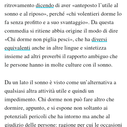
ritrovamento
dicendo
di aver «anteposto l’utile al
Notifiche mobile
Regala il Post
sonno e al riposo», perché «chi volentieri dorme lo
Hai bisogno di aiuto?
fa senza profitto e a suo svantaggio». Da questa
Esci
commedia si ritiene abbia origine il modo di dire
«Chi dorme non piglia pesci», che ha
diversi
equivalenti
anche in altre lingue e sintetizza
insieme ad altri proverbi il rapporto ambiguo che
le persone hanno in molte culture con il sonno.
Da un lato il sonno è visto come un’alternativa a
qualsiasi altra attività utile e quindi un
impedimento. Chi dorme non può fare altro che
dormire, appunto, e si espone non soltanto ai
potenziali pericoli che ha intorno ma anche al
giudizio delle persone: ragione per cui le occasioni