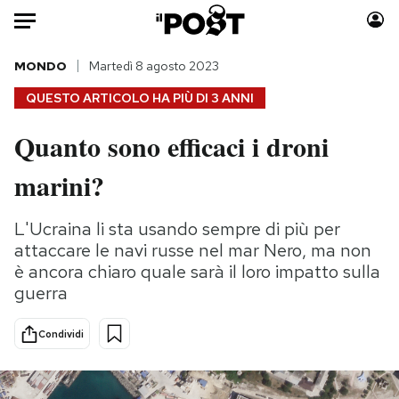
Auto
MONDO
Martedì 8 agosto 2023
QUESTO ARTICOLO HA PIÙ DI
3 ANNI
HOME
Quanto sono efficaci i droni
Italia
Moda
marini?
Mondo
Libri
Politica
Consumismi
L'Ucraina li sta usando sempre di più per
Tecnologia
Storie/Idee
attaccare le navi russe nel mar Nero, ma non
Internet
Ok Boomer!
è ancora chiaro quale sarà il loro impatto sulla
Scienza
Media
guerra
Cultura
Europa
Economia
Altrecose
Condividi
Sport
Mondiali calcio 2026