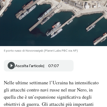
PODCAST
NEWSLETTER
I MIEI PREFERITI
Il porto russo di Novorossiysk (Planet Labs PBC via AP)
SHOP
Ascolta l'articolo
07:07
CALENDARIO
Nelle ultime settimane l’Ucraina ha intensificato
AREA PERSONALE
gli attacchi contro navi russe nel mar Nero, in
quella che è un’espansione significativa degli
Area Personale
obiettivi di guerra. Gli attacchi più importanti
Newsletter