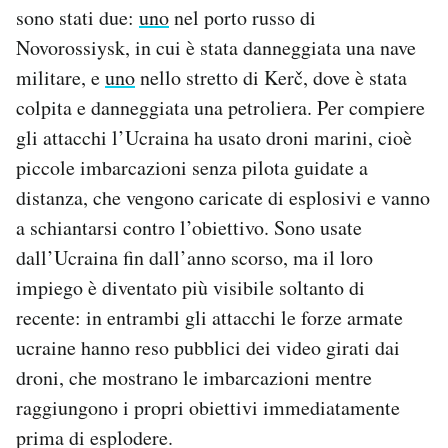
sono stati due:
uno
nel porto russo di
Notifiche mobile
Regala il Post
Novorossiysk, in cui è stata danneggiata una nave
Hai bisogno di aiuto?
militare, e
uno
nello stretto di Kerč, dove è stata
Esci
colpita e danneggiata una petroliera. Per compiere
gli attacchi l’Ucraina ha usato droni marini, cioè
piccole imbarcazioni senza pilota guidate a
distanza, che vengono caricate di esplosivi e vanno
a schiantarsi contro l’obiettivo. Sono usate
dall’Ucraina fin dall’anno scorso, ma il loro
impiego è diventato più visibile soltanto di
recente: in entrambi gli attacchi le forze armate
ucraine hanno reso pubblici dei video girati dai
droni, che mostrano le imbarcazioni mentre
raggiungono i propri obiettivi immediatamente
prima di esplodere.