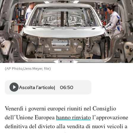
PODCAST
NEWSLETTER
I MIEI PREFERITI
(AP Photo/Jens Meyer, file)
SHOP
Ascolta l'articolo
06:50
CALENDARIO
Venerdì i governi europei riuniti nel Consiglio
AREA PERSONALE
dell’Unione Europea
hanno rinviato
l’approvazione
Area Personale
definitiva del divieto alla vendita di nuovi veicoli a
Newsletter