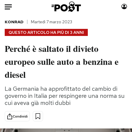
Auto
KONRAD
Martedì 7 marzo 2023
QUESTO ARTICOLO HA PIÙ DI
3 ANNI
HOME
Perché è saltato il divieto
Italia
Moda
europeo sulle auto a benzina e
Mondo
Libri
Politica
Consumismi
diesel
Tecnologia
Storie/Idee
Internet
Ok Boomer!
La Germania ha approfittato del cambio di
Scienza
Media
governo in Italia per respingere una norma su
Cultura
Europa
cui aveva già molti dubbi
Economia
Altrecose
Condividi
Sport
Mondiali calcio 2026