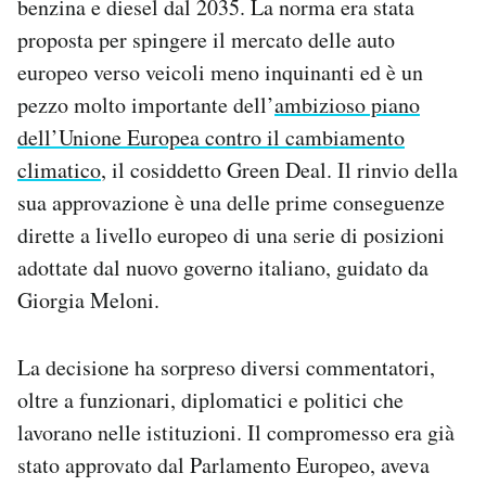
benzina e diesel dal 2035. La norma era stata
Notifiche mobile
proposta per spingere il mercato delle auto
Regala il Post
europeo verso veicoli meno inquinanti ed è un
Hai bisogno di aiuto?
pezzo molto importante dell’
ambizioso piano
Esci
dell’Unione Europea contro il cambiamento
climatico
, il cosiddetto Green Deal. Il rinvio della
sua approvazione è una delle prime conseguenze
dirette a livello europeo di una serie di posizioni
adottate dal nuovo governo italiano, guidato da
Giorgia Meloni.
La decisione ha sorpreso diversi commentatori,
oltre a funzionari, diplomatici e politici che
lavorano nelle istituzioni. Il compromesso era già
stato approvato dal Parlamento Europeo, aveva