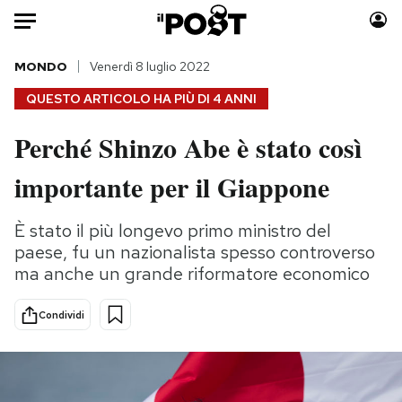
Auto
MONDO
Venerdì 8 luglio 2022
QUESTO ARTICOLO HA PIÙ DI
4 ANNI
HOME
Perché Shinzo Abe è stato così
Italia
Moda
importante per il Giappone
Mondo
Libri
Politica
Consumismi
È stato il più longevo primo ministro del
Tecnologia
Storie/Idee
paese, fu un nazionalista spesso controverso
Internet
Ok Boomer!
ma anche un grande riformatore economico
Scienza
Media
Cultura
Europa
Condividi
Economia
Altrecose
Sport
Mondiali calcio 2026