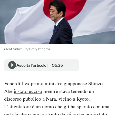
PODCAST
NEWSLETTER
I MIEI PREFERITI
(Kent Nishimura/Getty Images)
SHOP
Ascolta l'articolo
05:35
CALENDARIO
Venerdì l’ex primo ministro giapponese Shinzo
Abe
è stato ucciso
mentre stava tenendo un
AREA PERSONALE
discorso pubblico a Nara, vicino a Kyoto.
L’attentatore è un uomo che gli ha sparato con una
Area Personale
Newsletter
pistola che si era costruito da sé, e che poi è stato