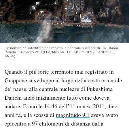
PODCAST
NEWSLETTER
Un'immagine satellitare che mostra la centrale nucleare di Fukushima
I MIEI PREFERITI
Daiichi il 14 marzo 2011 (EPA/MAXAR TECHNOLOGIES / HANDOUT,
ANSA)
SHOP
Quando il più forte terremoto mai registrato in
Giappone si sviluppò al largo della costa orientale
CALENDARIO
del paese, alla centrale nucleare di Fukushima
Daiichi andò inizialmente tutto come doveva
andare. Erano le 14:46 dell’11 marzo 2011, dieci
AREA PERSONALE
anni fa, e la scossa di
magnitudo 9.1
aveva avuto
Area Personale
epicentro a 97 chilometri di distanza dalla
Newsletter