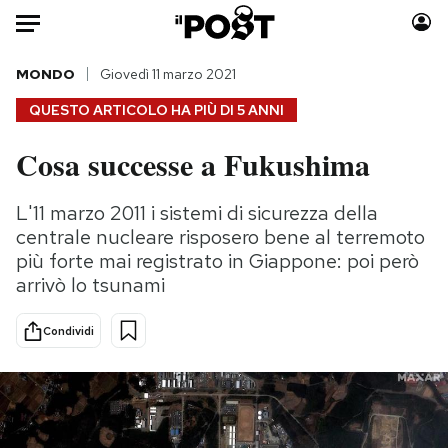
Auto
MONDO
Giovedì 11 marzo 2021
QUESTO ARTICOLO HA PIÙ DI
5 ANNI
HOME
Cosa successe a Fukushima
Italia
Moda
Mondo
Libri
L'11 marzo 2011 i sistemi di sicurezza della
Politica
Consumismi
centrale nucleare risposero bene al terremoto
Tecnologia
Storie/Idee
più forte mai registrato in Giappone: poi però
arrivò lo tsunami
Internet
Ok Boomer!
Scienza
Media
Condividi
Cultura
Europa
Economia
Altrecose
Sport
Mondiali calcio 2026