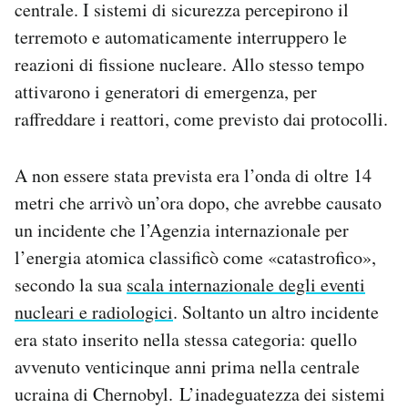
centrale. I sistemi di sicurezza percepirono il
Notifiche mobile
terremoto e automaticamente interruppero le
Regala il Post
reazioni di fissione nucleare. Allo stesso tempo
Hai bisogno di aiuto?
Esci
attivarono i generatori di emergenza, per
raffreddare i reattori, come previsto dai protocolli.
A non essere stata prevista era l’onda di oltre 14
metri che arrivò un’ora dopo, che avrebbe causato
un incidente che l’Agenzia internazionale per
l’energia atomica classificò come «catastrofico»,
secondo la sua
scala internazionale degli eventi
nucleari e radiologici
. Soltanto un altro incidente
era stato inserito nella stessa categoria: quello
avvenuto venticinque anni prima nella centrale
ucraina di Chernobyl. L’inadeguatezza dei sistemi