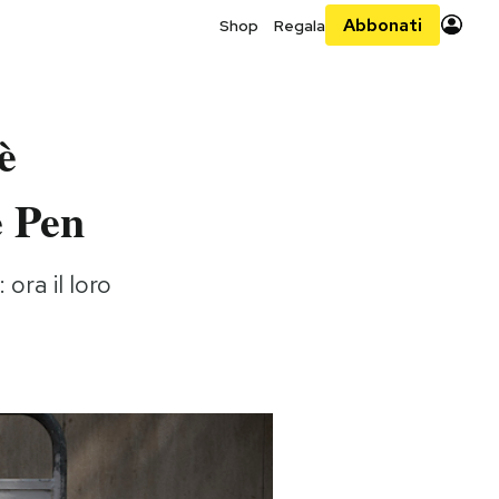
Abbonati
Shop
Regala
è
e Pen
ora il loro