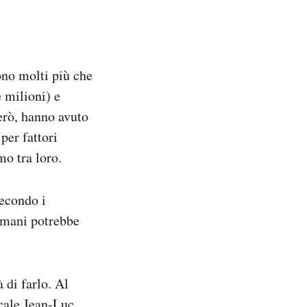
ono molti più che
 milioni) e
erò, hanno avuto
per fattori
mo tra loro.
econdo i
ulmani potrebbe
 di farlo. Al
icale Jean-Luc