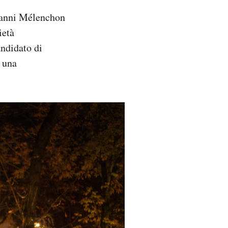
e anni Mélenchon
ietà
andidato di
o una