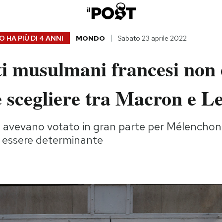
 HA PIÙ DI
4 ANNI
MONDO
Sabato 23 aprile 2022
ti musulmani francesi non 
 scegliere tra Macron e L
 avevano votato in gran parte per Mélenchon: 
 essere determinante