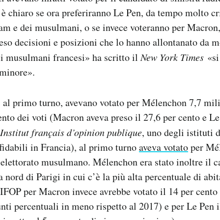
 chiaro se ora preferiranno Le Pen, da tempo molto cri
lam e dei musulmani, o se invece voteranno per Macron,
eso decisioni e posizioni che lo hanno allontanato da mo
i musulmani francesi» ha scritto il
New York Times
«si
 minore».
 al primo turno, avevano votato per Mélenchon 7,7 mili
ento dei voti (Macron aveva preso il 27,6 per cento e Le
Institut français d’opinion publique
, uno degli istituti
fidabili in Francia), al primo turno
aveva votato
per Mél
’elettorato musulmano. Mélenchon era stato inoltre il c
a nord di Parigi in cui c’è la più alta percentuale di ab
i IFOP per Macron invece avrebbe votato il 14 per cent
unti percentuali in meno rispetto al 2017) e per Le Pen i