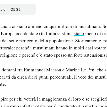
colo
05:32
rancia ci siano almeno cinque milioni di musulmani. S
l’Europa occidentale (in Italia si stima
siano
meno di tre
 del sette per cento della popolazione. Storicamente, p
ettorale: perché i musulmani hanno in molti casi votato 
 religione e perché c’è stato spesso un forte astensionis
di domani tra Emmanuel Macron e Marine Le Pen, che s
arati da circa dieci punti percentuali, il voto dei mus
te.
apire per chi voterà la maggioranza di loro e se sceglierà
i avevano infatti votato per il candidato di sinistra rad