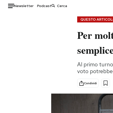
Newsletter
Podcast
Auto
QUESTO ARTICOLO
Per mol
HOME
Italia
Moda
semplice
Mondo
Libri
Politica
Consumismi
Al primo turno
Tecnologia
Storie/Idee
voto potrebbe
Internet
Ok Boomer!
Scienza
Media
Condividi
Cultura
Europa
Economia
Altrecose
Sport
Mondiali calcio 2026