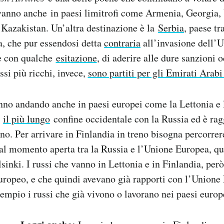
vanno anche in paesi limitrofi come Armenia, Georgia,
e Kazakistan.
Un’altra destinazione è la
Serbia
, paese t
a, che pur essendosi detta
contraria
all’invasione dell’U
e con qualche
esitazione
, di aderire alle dure sanzioni 
ssi più ricchi, invece,
sono partiti per gli Emirati Arabi
anno andando anche in paesi europei come la Lettonia e 
e
il più lungo
confine occidentale con la Russia ed è rag
eno. Per arrivare in Finlandia in treno bisogna percorrer
al momento aperta tra la Russia e l’Unione Europea, qu
sinki. I russi che vanno in Lettonia e in Finlandia, però
uropeo, e che quindi avevano già rapporti con l’Unione
empio i russi che già vivono o lavorano nei paesi europ