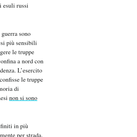
 esuli russi
a guerra sono
si più sensibili
gere le truppe
onfina a nord con
denza. L’esercito
confisse le truppe
moria di
aesi
non si sono
finiti in più
lmente per strada,