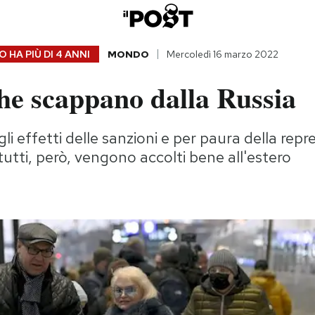
 HA PIÙ DI
4 ANNI
MONDO
Mercoledì 16 marzo 2022
che scappano dalla Russia
li effetti delle sanzioni e per paura della repr
utti, però, vengono accolti bene all'estero