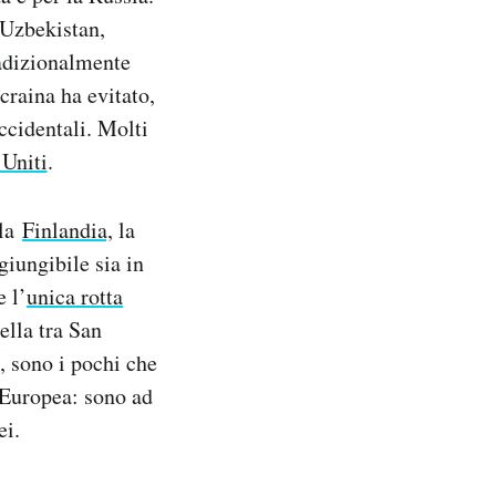
 Uzbekistan,
radizionalmente
craina ha evitato,
occidentali. Molti
 Uniti
.
la
Finlandia,
la
giungibile sia in
e l’
unica rotta
ella tra San
, sono i pochi che
 Europea: sono ad
ei.