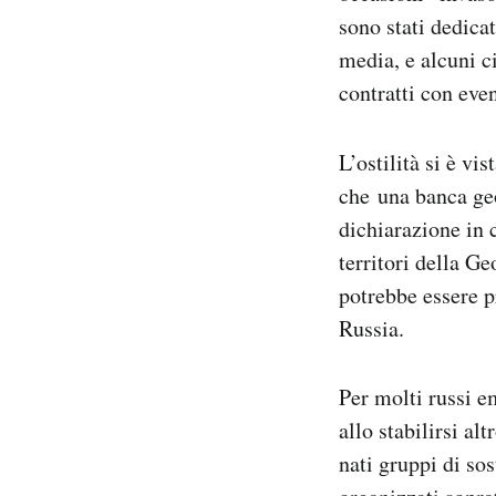
sono stati dedicat
media, e alcuni c
contratti con event
L’ostilità si è vis
che una banca geo
dichiarazione in 
territori della G
potrebbe essere p
Russia.
Per molti russi em
allo stabilirsi al
nati gruppi di so