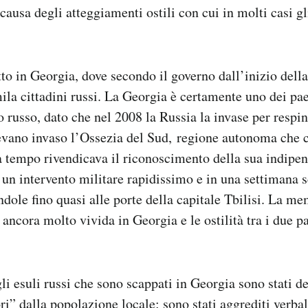
ausa degli atteggiamenti ostili con cui in molti casi gli
to in Georgia, dove secondo il governo dall’inizio dell
mila cittadini russi. La Georgia è certamente uno dei pae
 russo, dato che nel 2008 la Russia la invase per respin
evano invaso l’Ossezia del Sud, regione autonoma che c
a tempo rivendicava il riconoscimento della sua indipen
 un intervento militare rapidissimo e in una settimana s
dole fino quasi alle porte della capitale Tbilisi. La me
 ancora molto vivida in Georgia e le ostilità tra i due p
gli esuli russi che sono scappati in Georgia sono stati de
ri” dalla popolazione locale: sono stati aggrediti verba