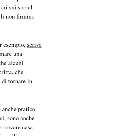
ori sui social
ili non firmino
er esempio,
scrive
irmare una
che alcuni
ritta, che
 di tornare in
o anche pratico
ssi, sono anche
a trovare casa,