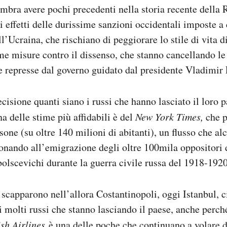
mbra avere pochi precedenti nella storia recente della 
li effetti delle durissime sanzioni occidentali imposte a
ll’Ucraina, che rischiano di peggiorare lo stile di vita 
ime misure contro il dissenso, che stanno cancellando le
e represse dal governo guidato dal presidente Vladimir 
cisione quanti siano i russi che hanno lasciato il loro 
na delle stime più affidabili è del
New York Times,
che p
sone (su oltre 140 milioni di abitanti), un flusso che al
onando all’emigrazione degli oltre 100mila oppositori 
bolscevichi durante la guerra civile russa del 1918-1920
 scapparono nell’allora Costantinopoli, oggi Istanbul, c
i molti russi che stanno lasciando il paese, anche perc
sh Airlines
è una delle poche che continuano a volare d