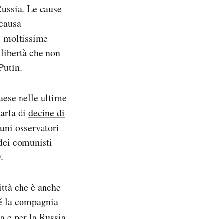
Russia. Le cause
 causa
di moltissime
 libertà che non
Putin.
paese nelle ultime
arla di
decine di
cuni osservatori
dei comunisti
.
ittà che è anche
hé la compagnia
a e per la Russia.