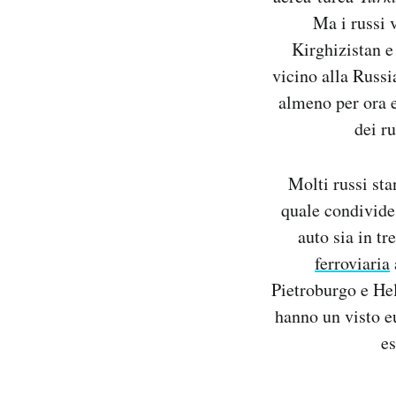
Ma i russi 
Kirghizistan 
vicino alla Russi
almeno per ora 
dei ru
Molti russi st
quale condivid
auto sia in tr
ferroviaria
Pietroburgo e Hel
hanno un visto e
es