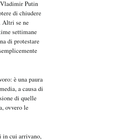
 Vladimir Putin
otere di chiudere
 Altri se ne
ltime settimane
na di protestare
e semplicemente
avoro: è una paura
 media, a causa di
sione di quelle
a, ovvero le
 in cui arrivano,