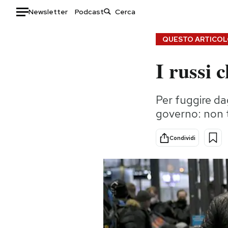
Newsletter
Podcast
Auto
QUESTO ARTICOLO
I russi 
HOME
Italia
Moda
Per fuggire dag
Mondo
Libri
governo: non t
Politica
Consumismi
Tecnologia
Storie/Idee
Condividi
Internet
Ok Boomer!
Scienza
Media
Cultura
Europa
Economia
Altrecose
Sport
Mondiali calcio 2026