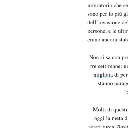
migratorio che se
Notifiche mobile
Regala il Post
sono per lo più g
Hai bisogno di aiuto?
dell’invasione de
Esci
persone, e le ult
erano ancora stat
Non si sa con pre
tre settimane: u
migliaia
di per
stanno
parag
Molti di questi
oggi la meta d
aerea
turca
Turki