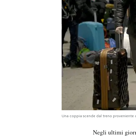
PODCAST
NEWSLETTER
I MIEI PREFERITI
SHOP
CALENDARIO
AREA PERSONALE
Una coppia scende dal treno proveniente da 
Area Personale
Negli ultimi giorn
Newsletter