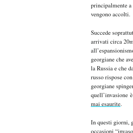
principalmente a c
vengono accolti.
Succede soprattut
arrivati circa 20
all’espansionismo
georgiane che av
la Russia e che d
russo rispose con
georgiane spingen
quell’invasione è
mai esaurite
.
In questi giorni, 
occasioni “invaso