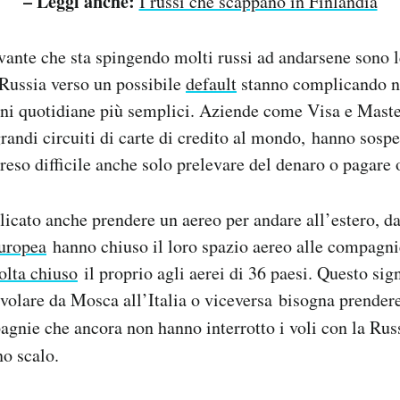
– Leggi anche:
I russi che scappano in Finlandia
evante che sta spingendo molti russi ad andarsene sono l
a Russia verso un possibile
default
stanno complicando n
oni quotidiane più semplici. Aziende come Visa e Maste
grandi circuiti di carte di credito al mondo, hanno sospe
a reso difficile anche solo prelevare del denaro o pagare 
icato anche prendere un aereo per andare all’estero, d
uropea
hanno chiuso il loro spazio aereo alle compagnie
olta chiuso
il proprio agli aerei di 36 paesi. Questo sign
volare da Mosca all’Italia o viceversa bisogna prender
agnie che ancora non hanno interrotto i voli con la Ru
no scalo.