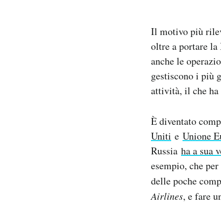
Il motivo più ril
oltre a portare l
anche le operazi
gestiscono i più 
attività, il che h
È diventato compl
Uniti
e
Unione E
Russia
ha a sua v
esempio, che per 
delle poche comp
Airlines
, e fare u