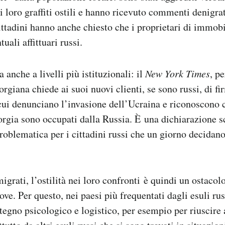
i loro graffiti ostili e hanno ricevuto commenti denigrat
ittadini hanno anche chiesto che i proprietari di immob
uali affittuari russi.
ta anche a livelli più istituzionali: il
New York Times
, p
rgiana chiede ai suoi nuovi clienti, se sono russi, di f
cui denunciano l’invasione dell’Ucraina e riconoscono 
eorgia sono occupati dalla Russia.
È
una dichiarazione sc
roblematica per i cittadini russi che un giorno decidano
igrati, l’ostilità nei loro confronti è quindi un ostacol
trove. Per questo, nei paesi più frequentati dagli esuli ru
stegno psicologico e logistico, per esempio per riuscire 