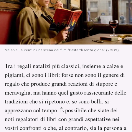
PODCAST
NEWSLETTER
Mélanie Laurent in una scena del film "Bastardi senza gloria" (2009)
I MIEI PREFERITI
Tra i regali natalizi più classici, insieme a calze e
SHOP
pigiami, ci sono i libri: forse non sono il genere di
regalo che produce grandi reazioni di stupore e
CALENDARIO
meraviglia, ma hanno quel gusto rassicurante delle
tradizioni che si ripetono e, se sono belli, si
AREA PERSONALE
apprezzano col tempo. È possibile che siate dei
noti regalatori di libri con grandi aspettative nei
Area Personale
vostri confronti o che, al contrario, sia la persona a
Newsletter