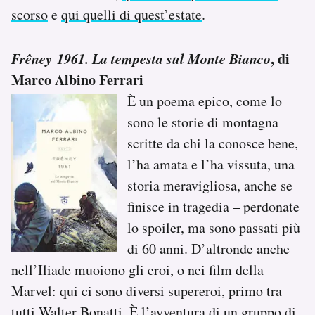
scorso
e
qui quelli di quest’estate
.
Frêney
1961. La tempesta sul Monte Bianco
, di
Marco Albino Ferrari
È un poema epico, come lo
sono le storie di montagna
scritte da chi la conosce bene,
l’ha amata e l’ha vissuta, una
storia meravigliosa, anche se
finisce in tragedia – perdonate
lo spoiler, ma sono passati più
di 60 anni. D’altronde anche
nell’Iliade muoiono gli eroi, o nei film della
Marvel: qui ci sono diversi supereroi, primo tra
tutti
Walter Bonatti
. È l’avventura di un gruppo di