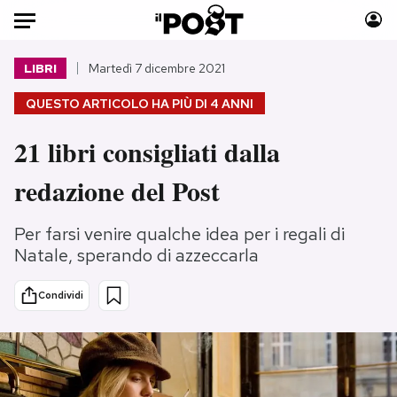
Auto
LIBRI
Martedì 7 dicembre 2021
QUESTO ARTICOLO HA PIÙ DI
4 ANNI
HOME
21 libri consigliati dalla
Italia
Moda
Mondo
Libri
redazione del Post
Politica
Consumismi
Tecnologia
Storie/Idee
Per farsi venire qualche idea per i regali di
Internet
Ok Boomer!
Natale, sperando di azzeccarla
Scienza
Media
Condividi
Cultura
Europa
Economia
Altrecose
Sport
Mondiali calcio 2026