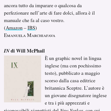
ancora tutto da imparare o qualcosa da
perfezionare nell’arte di fare dolci, allora è il
manuale che fa al caso vostro.
(
Amazon
–
IBS
)
Emanuela Marchiafava
IN
di Will McPhail
È un graphic novel in lingua
inglese (ma con pochissimo
testo), pubblicato a maggio
scorso dalla casa editrice
britannica Sceptre. L’autore è
un giovane disegnatore inglese
e tra i più apprezzati e
riconoscibili vignettisti del
New Yorker
, con cui