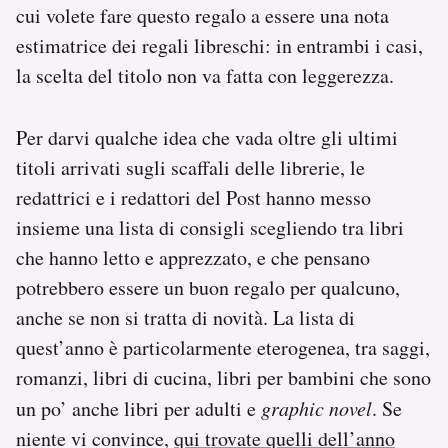
cui volete fare questo regalo a essere una nota
Notifiche mobile
estimatrice dei regali libreschi: in entrambi i casi,
Regala il Post
Hai bisogno di aiuto?
la scelta del titolo non va fatta con leggerezza.
Esci
Per darvi qualche idea che vada oltre gli ultimi
titoli arrivati sugli scaffali delle librerie, le
redattrici e i redattori del Post hanno messo
insieme una lista di consigli scegliendo tra libri
che hanno letto e apprezzato, e che pensano
potrebbero essere un buon regalo per qualcuno,
anche se non si tratta di novità. La lista di
quest’anno è particolarmente eterogenea, tra saggi,
romanzi, libri di cucina, libri per bambini che sono
un po’ anche libri per adulti e
graphic novel
. Se
niente vi convince,
qui trovate quelli dell’anno