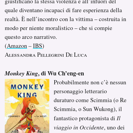
giustificano la stessa violenza e all’infuori del
quale diventano incapaci di fare esperienza della
realtà. È nell’incontro con la vittima – costruita in
modo per niente moralistico – che si compie
questo arco narrativo.
(
Amazon
–
IBS
)
Alessandra Pellegrini De Luca
Monkey King
, di Wu Ch’eng-en
Probabilmente non c’è nessun
personaggio letterario
duraturo come Scimmia (o Re
Scimmia, o Sun Wukong), il
fantastico protagonista di
Il
viaggio in Occidente
, uno dei