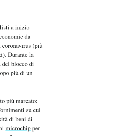
isti a inizio
e economie da
a coronavirus (più
zi). Durante la
 del blocco di
dopo più di un
to più marcato:
ifornimenti su cui
ità di beni di
 ai
microchip
per