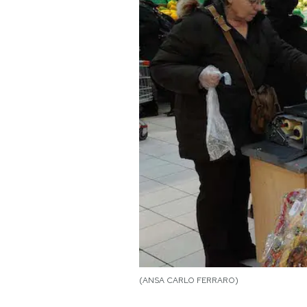
PODCAST
NEWSLETTER
I MIEI PREFERITI
SHOP
CALENDARIO
AREA PERSONALE
(ANSA CARLO FERRARO)
Area Personale
Newsletter