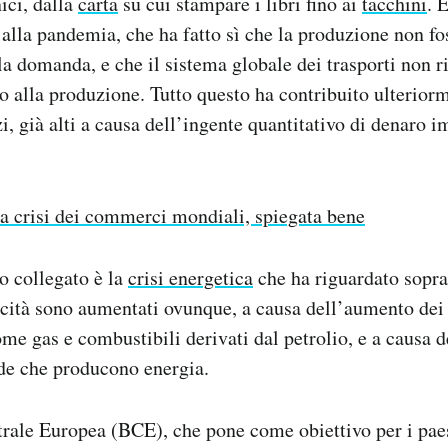
nici, dalla
carta
su cui stampare i libri fino ai
tacchini
. 
alla pandemia, che ha fatto sì che la produzione non fo
lla domanda, e che il sistema globale dei trasporti non r
tro alla produzione. Tutto questo ha contribuito ulterior
i, già alti a causa dell’ingente quantitativo di denaro 
a crisi dei commerci mondiali, spiegata bene
o collegato è la
crisi energetica
che ha riguardato soprat
ricità sono aumentati ovunque, a causa dell’aumento dei 
me gas e combustibili derivati dal petrolio, e a causa 
nde che producono energia.
trale Europea (BCE), che pone come obiettivo per i pae