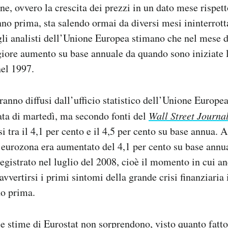
one, ovvero la crescita dei prezzi in un dato mese rispett
no prima, sta salendo ormai da diversi mesi ininterrot
gli analisti dell’Unione Europea stimano che nel mese 
iore aumento su base annuale da quando sono iniziate l
nel 1997.
erranno diffusi dall’ufficio statistico dell’Unione Europea
ata di martedì, ma secondo fonti del
Wall Street Journa
i tra il 4,1 per cento e il 4,5 per cento su base annua. A
l’eurozona era aumentato del 4,1 per cento su base annu
egistrato nel luglio del 2008, cioè il momento in cui a
vertirsi i primi sintomi della grande crisi finanziaria 
no prima.
le stime di Eurostat non sorprendono, visto quanto fatto