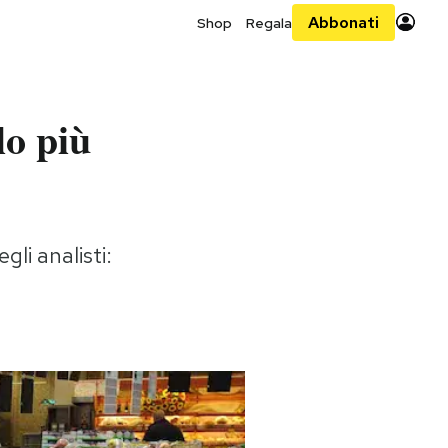
Abbonati
Shop
Regala
lo più
li analisti: