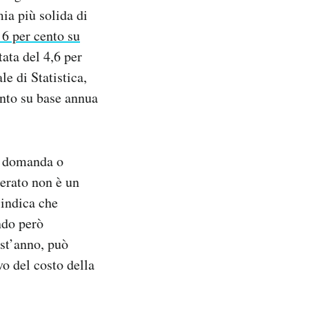
mia più solida di
6 per cento su
ata del 4,6 per
le di Statistica,
ento su base annua
a domanda o
erato non è un
 indica che
ndo però
est’anno, può
o del costo della