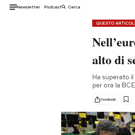
Newsletter
Podcast
Auto
QUESTO ARTICOLO
Nell’eur
HOME
Italia
Moda
alto di 
Mondo
Libri
Politica
Consumismi
Ha superato il
Tecnologia
Storie/Idee
per ora la BCE
Internet
Ok Boomer!
Scienza
Media
Condividi
Cultura
Europa
Economia
Altrecose
Sport
Mondiali calcio 2026