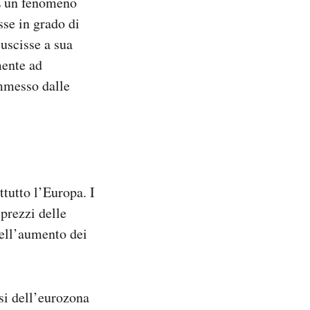
È un fenomeno
sse in grado di
iuscisse a sua
mente ad
immesso dalle
tutto l’Europa. I
prezzi delle
dell’aumento dei
si dell’eurozona