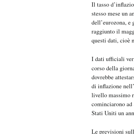
Il tasso d’inflazi
Notifiche mobile
stesso mese un an
Regala il Post
Hai bisogno di aiuto?
dell’eurozona, e 
Esci
raggiunto il magg
questi dati, cioè 
I dati ufficiali v
corso della giorn
dovrebbe attestars
di inflazione nel
livello massimo r
cominciarono ad av
Stati Uniti un an
Le previsioni sul