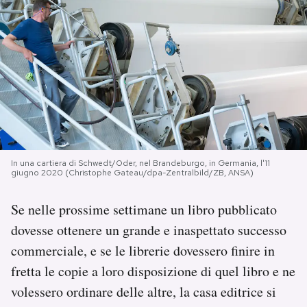
PODCAST
NEWSLETTER
I MIEI PREFERITI
SHOP
In una cartiera di Schwedt/Oder, nel Brandeburgo, in Germania, l'11
giugno 2020 (Christophe Gateau/dpa-Zentralbild/ZB, ANSA)
Se nelle prossime settimane un libro pubblicato
CALENDARIO
dovesse ottenere un grande e inaspettato successo
commerciale, e se le librerie dovessero finire in
AREA PERSONALE
fretta le copie a loro disposizione di quel libro e ne
Area Personale
volessero ordinare delle altre, la casa editrice si
Newsletter