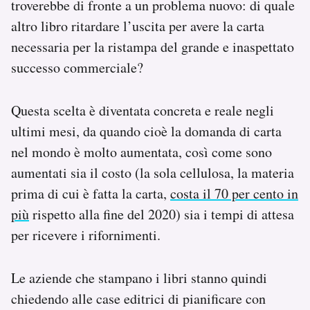
troverebbe di fronte a un problema nuovo: di quale
Notifiche mobile
altro libro ritardare l’uscita per avere la carta
Regala il Post
necessaria per la ristampa del grande e inaspettato
Hai bisogno di aiuto?
successo commerciale?
Esci
Questa scelta è diventata concreta e reale negli
ultimi mesi, da quando cioè la domanda di carta
nel mondo è molto aumentata, così come sono
aumentati sia il costo (la sola cellulosa, la materia
prima di cui è fatta la carta,
costa il 70 per cento in
più
rispetto alla fine del 2020) sia i tempi di attesa
per ricevere i rifornimenti.
Le aziende che stampano i libri stanno quindi
chiedendo alle case editrici di pianificare con