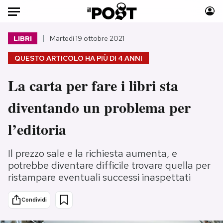
Auto
LIBRI
Martedì 19 ottobre 2021
QUESTO ARTICOLO HA PIÙ DI
4 ANNI
HOME
La carta per fare i libri sta
Italia
Moda
Mondo
Libri
diventando un problema per
Politica
Consumismi
l’editoria
Tecnologia
Storie/Idee
Internet
Ok Boomer!
Il prezzo sale e la richiesta aumenta, e
Scienza
Media
potrebbe diventare difficile trovare quella per
Cultura
Europa
ristampare eventuali successi inaspettati
Economia
Altrecose
Sport
Mondiali calcio 2026
Condividi