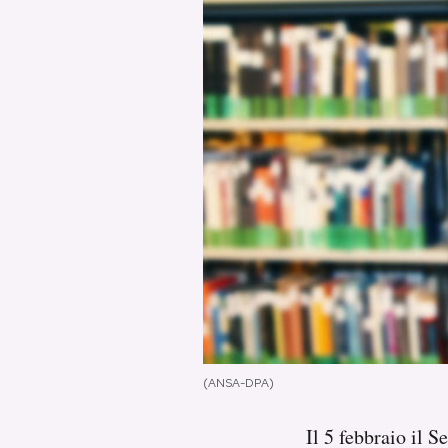
PODCAST
NEWSLETTER
I MIEI PREFERITI
SHOP
CALENDARIO
AREA PERSONALE
(ANSA-DPA)
Area Personale
Il 5 febbraio il 
Newsletter