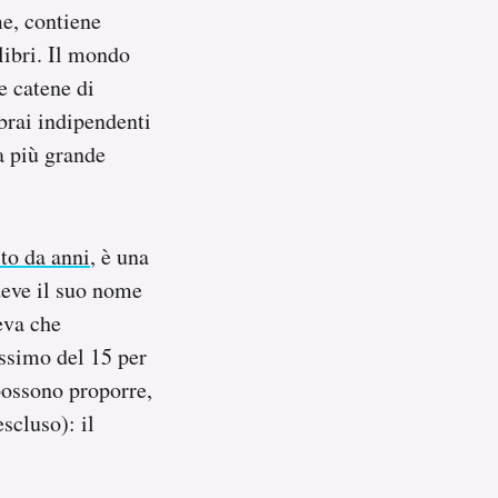
me, contiene
libri. Il mondo
le catene di
ibrai indipendenti
la più grande
ito da anni
, è una
deve il suo nome
eva che
assimo del 15 per
 possono proporre,
scluso): il