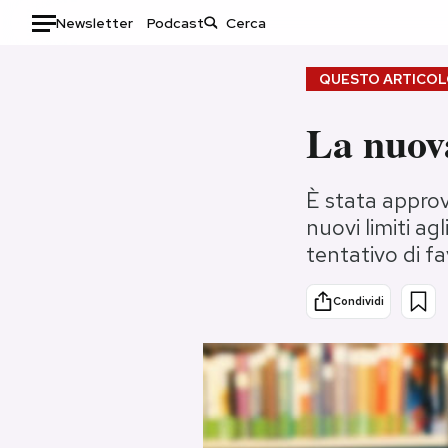
Newsletter
Podcast
Auto
QUESTO ARTICOLO
HOME
La nuova
Italia
Moda
È stata approva
Mondo
Libri
nuovi limiti ag
Politica
Consumismi
tentativo di fav
Tecnologia
Storie/Idee
Internet
Ok Boomer!
Condividi
Scienza
Media
Cultura
Europa
Economia
Altrecose
Sport
Mondiali calcio 2026