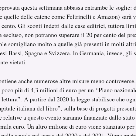
provata questa settimana abbassa entrambe le soglie: d’
e quelle delle catene come Feltrinelli e Amazon) sarà v
r cento. Gli sconti indetti dalle case editrici, tuttora li
 escluso, non potranno superare il 20 per cento del pre
le somigliano molto a quelle già presenti in molti altri
si Bassi, Spagna e Svizzera. In Germania, invece, gli sc
te vietati.
ontiene anche numerose altre misure meno controverse
 poco più di 4,3 milioni di euro per un “Piano nazional
lettura”. A partire dal 2020 la legge stabilisce che ogn
tale italiana del libro”, sulla base di progetti presenta
ve relative a questo evento saranno finanziate dallo stat
mila euro. Un altro milione di euro viene stanziato pe
re nelle scuole nel corso del 2020 e del 2021. Viene anch