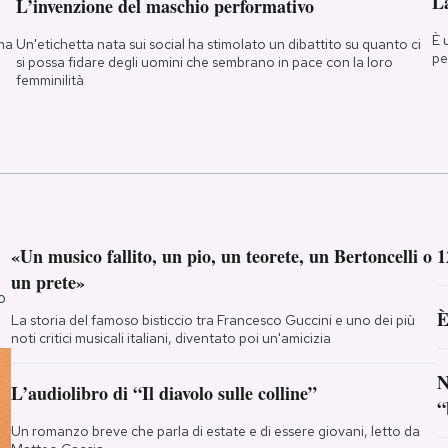
La
L’invenzione del maschio performativo
È 
 ma
Un'etichetta nata sui social ha stimolato un dibattito su quanto ci
pe
si possa fidare degli uomini che sembrano in pace con la loro
femminilità
«Un musico fallito, un pio, un teorete, un Bertoncelli o
1
un prete»
o
È
La storia del famoso bisticcio tra Francesco Guccini e uno dei più
noti critici musicali italiani, diventato poi un'amicizia
N
L’audiolibro di “Il diavolo sulle colline”
“
Un romanzo breve che parla di estate e di essere giovani, letto da