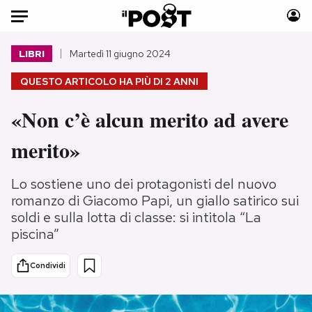
Auto
LIBRI
Martedì 11 giugno 2024
QUESTO ARTICOLO HA PIÙ DI
2 ANNI
HOME
«Non c’è alcun merito ad avere
Italia
Moda
Mondo
Libri
merito»
Politica
Consumismi
Tecnologia
Storie/Idee
Lo sostiene uno dei protagonisti del nuovo
Internet
Ok Boomer!
romanzo di Giacomo Papi, un giallo satirico sui
soldi e sulla lotta di classe: si intitola “La
Scienza
Media
piscina”
Cultura
Europa
Economia
Altrecose
Condividi
Sport
Mondiali calcio 2026