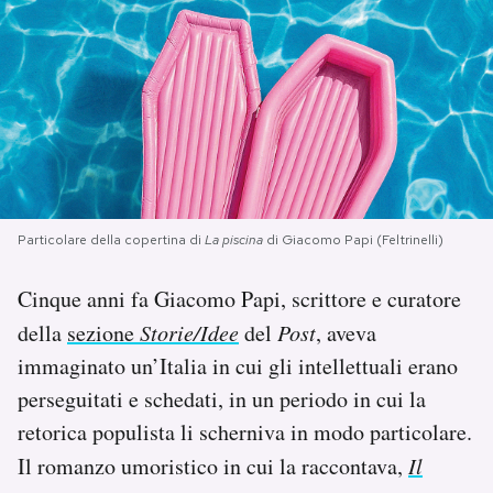
PODCAST
NEWSLETTER
I MIEI PREFERITI
Particolare della copertina di
La piscina
di Giacomo Papi (Feltrinelli)
SHOP
Cinque anni fa Giacomo Papi, scrittore e curatore
della
sezione
Storie/Idee
del
Post
, aveva
CALENDARIO
immaginato un’Italia in cui gli intellettuali erano
perseguitati e schedati, in un periodo in cui la
AREA PERSONALE
retorica populista li scherniva in modo particolare.
Area Personale
Il romanzo umoristico in cui la raccontava,
Il
Newsletter