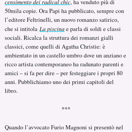
censimento dei radical chic
, ha venduto più di
Notifiche mobile
50mila copie. Ora Papi ha pubblicato, sempre con
Regala il Post
l’editore Feltrinelli, un nuovo romanzo satirico,
Hai bisogno di aiuto?
che si intitola
La piscina
e parla di soldi e classi
Esci
sociali. Ricalca la struttura dei romanzi gialli
classici, come quelli di Agatha Christie: è
ambientato in un castello umbro dove un anziano e
ricco artista contemporaneo ha radunato parenti e
amici – si fa per dire – per festeggiare i propri 80
anni. Pubblichiamo uno dei primi capitoli del
libro.
***
Quando l’avvocato Furio Magnoni si presentò nel