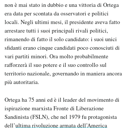
non è mai stato in dubbio e una vittoria di Ortega
Notifiche mobile
Regala il Post
era data per scontata da osservatori e politici
Hai bisogno di aiuto?
locali. Negli ultimi mesi, il presidente aveva fatto
Esci
arrestare tutti i suoi principali rivali politici,
rimanendo di fatto il solo candidato: i suoi unici
sfidanti erano cinque candidati poco conosciuti di
vari partiti minori. Ora molto probabilmente
rafforzerà il suo potere e il suo controllo sul
territorio nazionale, governando in maniera ancora
più autoritaria.
Ortega ha 75 anni ed è il leader del movimento di
ispirazione marxista Fronte di Liberazione
Sandinista (FSLN), che nel 1979 fu protagonista
dell’
ultima rivoluzione armata dell’America