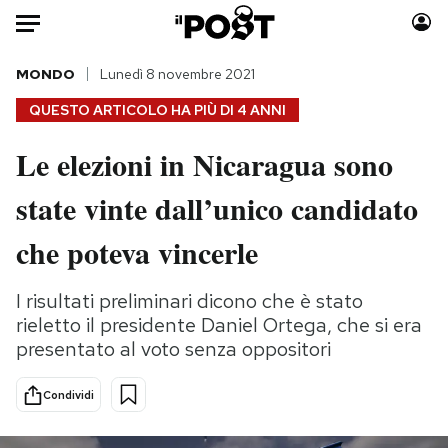
Auto
MONDO
Lunedì 8 novembre 2021
QUESTO ARTICOLO HA PIÙ DI
4 ANNI
HOME
Le elezioni in Nicaragua sono
Italia
Moda
state vinte dall’unico candidato
Mondo
Libri
Politica
Consumismi
che poteva vincerle
Tecnologia
Storie/Idee
Internet
Ok Boomer!
I risultati preliminari dicono che è stato
Scienza
Media
rieletto il presidente Daniel Ortega, che si era
Cultura
Europa
presentato al voto senza oppositori
Economia
Altrecose
Condividi
Sport
Mondiali calcio 2026