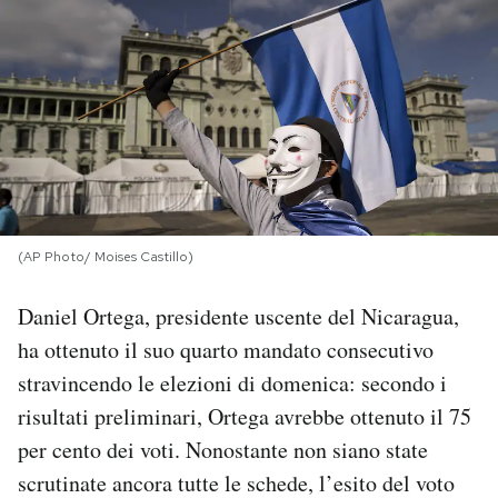
PODCAST
NEWSLETTER
I MIEI PREFERITI
(AP Photo/ Moises Castillo)
SHOP
Daniel Ortega, presidente uscente del Nicaragua,
CALENDARIO
ha ottenuto il suo quarto mandato consecutivo
stravincendo le elezioni di domenica: secondo i
AREA PERSONALE
risultati preliminari, Ortega avrebbe ottenuto il 75
per cento dei voti. Nonostante non siano state
Area Personale
scrutinate ancora tutte le schede, l’esito del voto
Newsletter