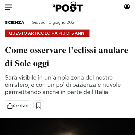
Auto
SCIENZA
Giovedì 10 giugno 2021
QUESTO ARTICOLO HA PIÙ DI
5 ANNI
HOME
Come osservare l’eclissi anulare
Italia
Moda
di Sole oggi
Mondo
Libri
Politica
Consumismi
Sarà visibile in un'ampia zona del nostro
Tecnologia
Storie/Idee
emisfero, e con un po' di pazienza e nuvole
Internet
Ok Boomer!
permettendo anche in parte dell'Italia
Scienza
Media
Cultura
Europa
Condividi
Economia
Altrecose
Sport
Mondiali calcio 2026