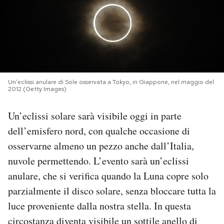
PODCAST
NEWSLETTER
Un'eclissi anulare di Sole osservata a Tokyo, in Giappone, nel maggio del
I MIEI PREFERITI
2012 (Getty Images)
Un’eclissi solare sarà visibile oggi in parte
SHOP
dell’emisfero nord, con qualche occasione di
osservarne almeno un pezzo anche dall’Italia,
CALENDARIO
nuvole permettendo. L’evento sarà un’eclissi
anulare, che si verifica quando la Luna copre solo
AREA PERSONALE
parzialmente il disco solare, senza bloccare tutta la
luce proveniente dalla nostra stella. In questa
Area Personale
circostanza diventa visibile un sottile anello di
Newsletter