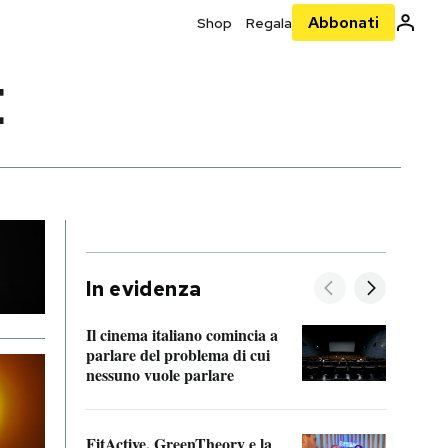
Abbonati
Shop
Regala
E
In evidenza
Il cinema italiano comincia a
A cos
parlare del problema di cui
nessuno vuole parlare
Cosa 
FitActive, GreenTheory e la