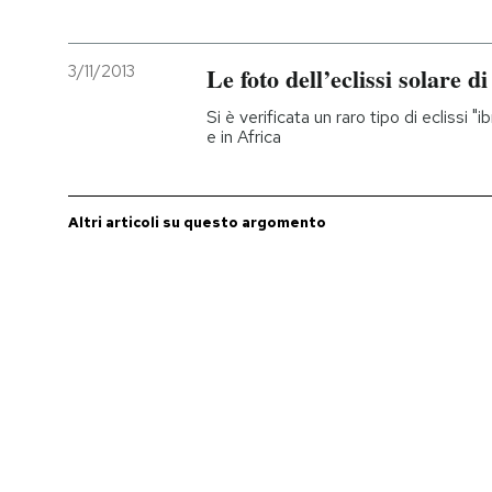
PODCAST
3/11/2013
Le foto dell’eclissi solare 
Si è verificata un raro tipo di eclissi "i
NEWSLETTER
e in Africa
I MIEI PREFERITI
Altri articoli su questo argomento
SHOP
CALENDARIO
AREA PERSONALE
Entra