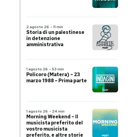
2 agosto 26
-
11 min
Storia di un palestinese
in detenzione
amministrativa
1 agosto 26
-
53 min
Policoro (Matera) – 23
marzo 1988 – Prima parte
1 agosto 26
-
24 min
Morning Weekend – Il
musicista preferito del
vostro musicista
preferito, e altre storie