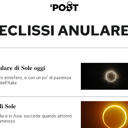
ECLISSI ANULAR
ulare di Sole oggi
tro emisfero, e con un po' di pazienza
ll'Italia
di Sole
alia e in Asia: succede quando attorno
luminoso