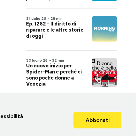
31 luglio 26
-
28 min
Ep. 1262 – Il diritto di
riparare e le altre storie
di oggi
30 luglio 26
-
32 min
Un nuovo inizio per
Spider-Man e perché ci
sono poche donne a
Venezia
essibilità
Abbonati