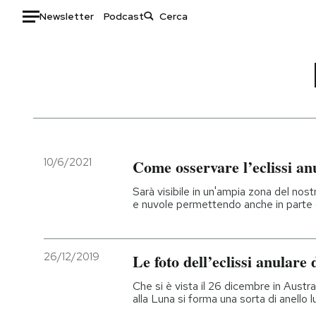
Newsletter
Podcast
Auto
HOME
Italia
Moda
Mondo
Libri
Politica
Consumismi
10/6/2021
Come osservare l’eclissi an
Tecnologia
Storie/Idee
Sarà visibile in un'ampia zona del nos
Internet
Ok Boomer!
e nuvole permettendo anche in parte de
Scienza
Media
Cultura
Europa
26/12/2019
Le foto dell’eclissi anulare 
Economia
Altrecose
Sport
Mondiali calcio 2026
Che si è vista il 26 dicembre in Austr
alla Luna si forma una sorta di anello 