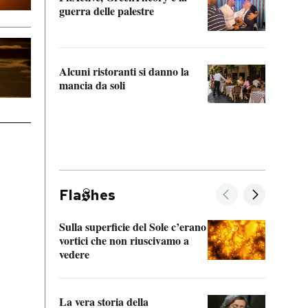
“Odis
guerra delle palestre
Che s
strum
Alcuni ristoranti si danno la
mancia da soli
Fla
hes
Sulla superficie del Sole c’erano
Il fi
vortici che non riuscivamo a
facen
vedere
dentr
La vera storia della
Il vi