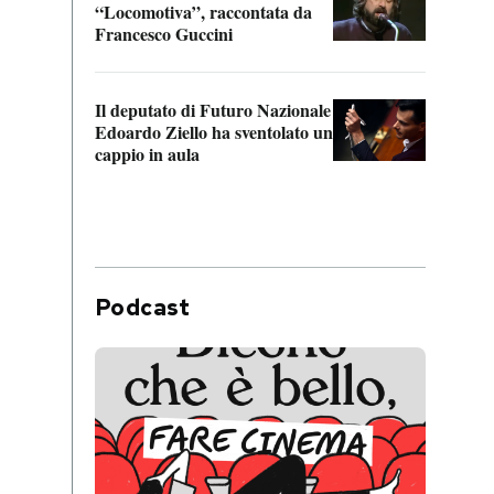
“Locomotiva”, raccontata da
inseg
Francesco Guccini
Khers
Il deputato di Futuro Nazionale
La pl
Edoardo Ziello ha sventolato un
da P
cappio in aula
Podcast