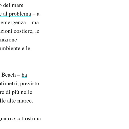
lo del mare
e al problema
– a
un’emergenza – ma
zioni costiere, le
zzazione
ambiente e le
i Beach –
ha
timetri, previsto
re di più nelle
lle alte maree.
guato e sottostima