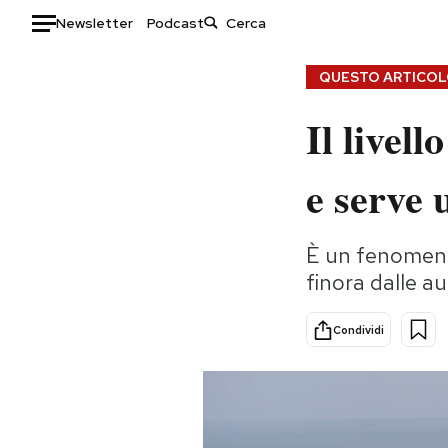
Newsletter
Podcast
Auto
QUESTO ARTICOLO
Il livel
HOME
Italia
Moda
e serve 
Mondo
Libri
Politica
Consumismi
È un fenomeno
Tecnologia
Storie/Idee
finora dalle au
Internet
Ok Boomer!
Scienza
Media
Condividi
Cultura
Europa
Economia
Altrecose
Sport
Mondiali calcio 2026