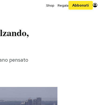
Abbonati
Shop
Regala
alzando,
iano pensato