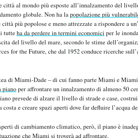
 città al mondo più esposte all’innalzamento del livel
aldamento globale. Non ha la
popolazione più vulnerabil
re città più popolose e meno attrezzate a rispondere a 
i tutte
ha da perdere in termini economici
per le inonda
scita del livello del mare, secondo le stime dell’organi
es for the Future, che dal 1952 conduce ricerche sull’
ntea di Miami-Dade – di cui fanno parte Miami e Miam
 piano
per affrontare un innalzamento di almeno 50 cen
piano prevede di alzare il livello di strade e case, costrui
 costa e creare spazi aperti dove far defluire l’acqua de
perti di cambiamento climatico, però, il piano è inade
ituazione che Miami si troverà ad affrontare.