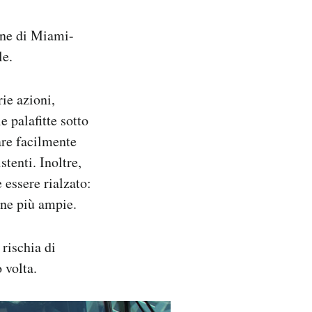
ione di Miami-
le.
rie azioni,
 palafitte sotto
are facilmente
tenti. Inoltre,
 essere rialzato:
one più ampie.
 rischia di
 volta.