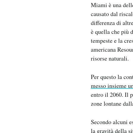
Miami è una delle
Notifiche mobile
Regala il Post
causato dal risc
Hai bisogno di aiuto?
differenza di alt
Esci
è quella che più d
tempeste e la cre
americana Resourc
risorse naturali.
Per questo la co
messo insieme un
entro il 2060. Il 
zone lontane dalla
Secondo alcuni es
la gravità della s