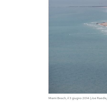
PODCAST
NEWSLETTER
I MIEI PREFERITI
SHOP
CALENDARIO
AREA PERSONALE
Area Personale
Miami Beach, il 3 giugno 2014 (Joe Raedl
Newsletter