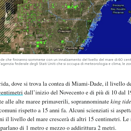
ade che finiranno sommerse con un innalzamento del livello del mare di 60 cent
genzia federale degli Stati Uniti che si occupa di meteorologia e clima; le zo
rida, dove si trova la contea di Miami-Dade, il livello d
centimetri
dall’inizio del Novecento e di più di 10 dal 
te alle alte maree primaverili, soprannominate
king tid
 comuni rispetto a 15 anni fa. Alcuni scienziati si aspet
i il livello del mare crescerà di altri 15 centimetri. Le 
 parlano di 1 metro e mezzo o addirittura 2 metri.