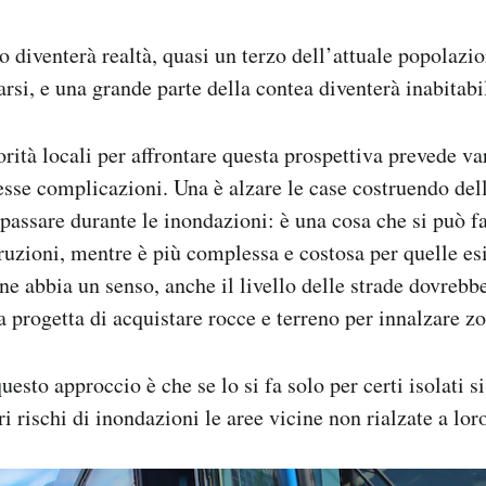
o diventerà realtà, quasi un terzo dell’attuale popolaz
rsi, e una grande parte della contea diventerà inabitabi
orità locali per affrontare questa prospettiva prevede va
se complicazioni. Una è alzare le case costruendo delle
 passare durante le inondazioni: è una cosa che si può f
ruzioni, mentre è più complessa e costosa per quelle esis
ne abbia un senso, anche il livello delle strade dovrebbe
ea progetta di acquistare rocce e terreno per innalzare z
esto approccio è che se lo si fa solo per certi isolati si
 rischi di inondazioni le aree vicine non rialzate a loro