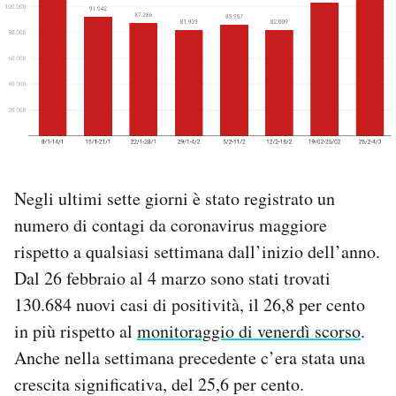
PODCAST
NEWSLETTER
I MIEI PREFERITI
Negli ultimi sette giorni è stato registrato un
SHOP
numero di contagi da coronavirus maggiore
rispetto a qualsiasi settimana dall’inizio dell’anno.
CALENDARIO
Dal 26 febbraio al 4 marzo sono stati trovati
130.684 nuovi casi di positività, il 26,8 per cento
AREA PERSONALE
in più rispetto al
monitoraggio di venerdì scorso
.
Anche nella settimana precedente c’era stata una
Area Personale
crescita significativa, del 25,6 per cento.
Newsletter