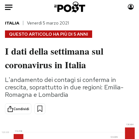
Auto
ITALIA
Venerdì 5 marzo 2021
QUESTO ARTICOLO HA PIÙ DI
5 ANNI
HOME
I dati della settimana sul
Italia
Moda
coronavirus in Italia
Mondo
Libri
Politica
Consumismi
L'andamento dei contagi si conferma in
Tecnologia
Storie/Idee
crescita, soprattutto in due regioni: Emilia-
Internet
Ok Boomer!
Romagna e Lombardia
Scienza
Media
Cultura
Europa
Condividi
Economia
Altrecose
Sport
Mondiali calcio 2026