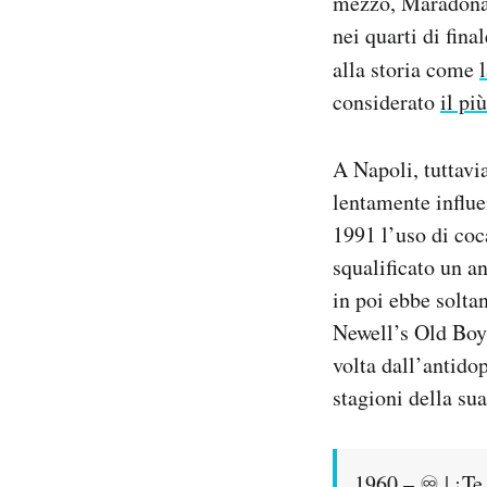
mezzo, Maradona 
nei quarti di fin
alla storia come
considerato
il pi
A Napoli, tuttavi
lentamente influen
1991 l’uso di coc
squalificato un a
in poi ebbe soltan
Newell’s Old Boys
volta dall’antidop
stagioni della sua
1960 – ♾️ | ¡T