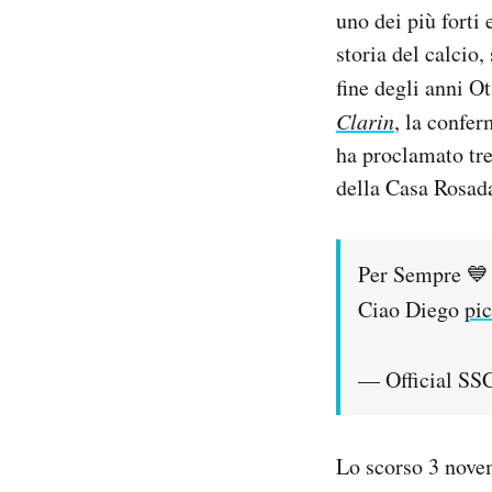
uno dei più forti
Notifiche mobile
Regala il Post
storia del calcio
Hai bisogno di aiuto?
fine degli anni Ot
Esci
Clarin
, la confer
ha proclamato tre 
della Casa Rosada
Per Sempre 💙
Ciao Diego
pi
— Official SS
Lo scorso 3 nov