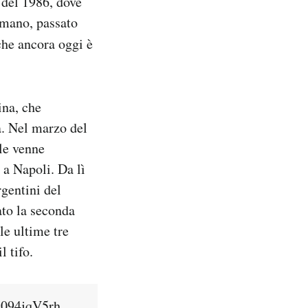
 del 1986, dove
i mano, passato
 che ancora oggi è
ina, che
ta. Nel marzo del
ale venne
 a Napoli. Da lì
rgentini del
ato la seconda
le ultime tre
l tifo.
/3094jqV5rh