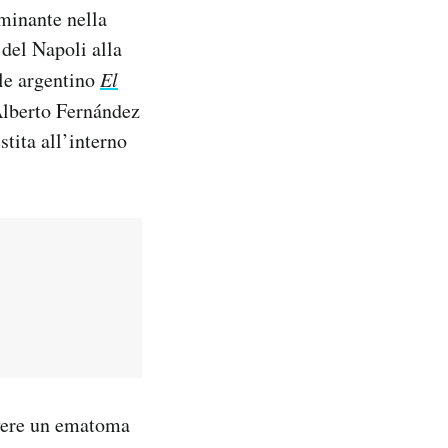
minante nella
 del Napoli alla
ale argentino
El
 Alberto Fernández
stita all’interno
vere un ematoma