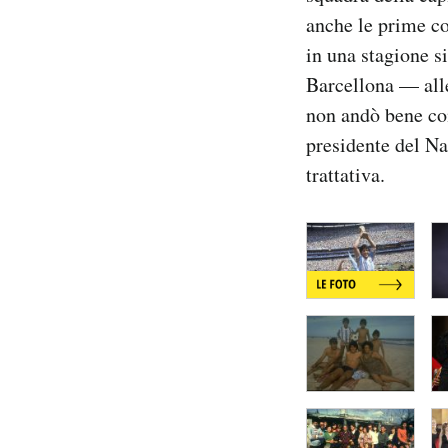
anche le prime c
in una stagione s
Barcellona — all
non andò bene com
presidente del Na
trattativa.