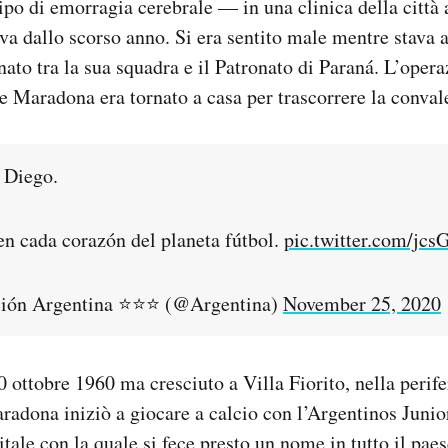
po di emorragia cerebrale — in una clinica della città 
ava dallo scorso anno. Si era sentito male mentre stava a
nato tra la sua squadra e il Patronato di Paraná. L’opera
 Maradona era tornato a casa per trascorrere la conval
 Diego.
n cada corazón del planeta fútbol.
pic.twitter.com/jc
ción Argentina ⭐⭐⭐ (@Argentina)
November 25, 2020
0 ottobre 1960 ma cresciuto a Villa Fiorito, nella perife
adona iniziò a giocare a calcio con l’Argentinos Junio
itale con la quale si fece presto un nome in tutto il pa