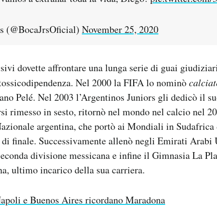
s (@BocaJrsOficial)
November 25, 2020
sivi dovette affrontare una lunga serie di guai giudiziar
a tossicodipendenza. Nel 2000 la FIFA lo nominò
calciat
iano Pelé. Nel 2003 l’Argentinos Juniors gli dedicò il s
si rimesso in sesto, ritornò nel mondo nel calcio nel 
Nazionale argentina, che portò ai Mondiali in Sudafrica
i di finale. Successivamente allenò negli Emirati Arabi 
seconda divisione messicana e infine il Gimnasia La Pla
a, ultimo incarico della sua carriera.
apoli e Buenos Aires ricordano Maradona