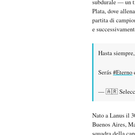
subdurale — un ti
Plata, dove allen
partita di campio
e successivamente
Hasta siempre,
Serás
#Eterno
e
— 🇦🇷 Selec
Nato a Lanus il 3
Buenos Aires, Mar
squadra della cap