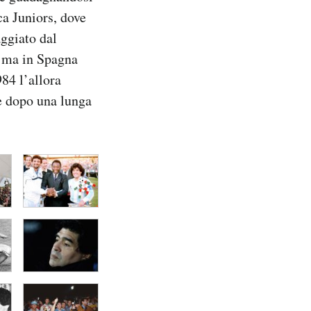
a Juniors, dove
aggiato dal
 ma in Spagna
84 l’allora
re dopo una lunga