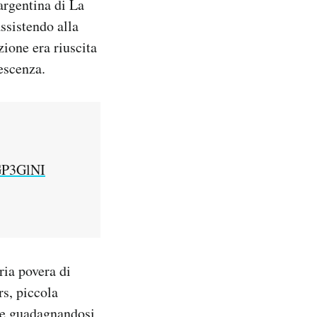
argentina di La
ssistendo alla
zione era riuscita
escenza.
sGP3GlNI
ria povera di
rs, piccola
ese guadagnandosi