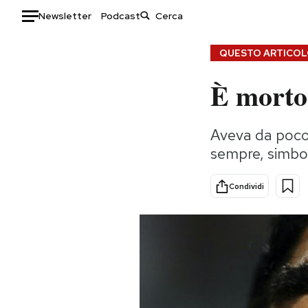
Newsletter
Podcast
Auto
QUESTO ARTICOLO
È morto
HOME
Italia
Moda
Aveva da poco 
Mondo
Libri
sempre, simbol
Politica
Consumismi
Tecnologia
Storie/Idee
Condividi
Internet
Ok Boomer!
Scienza
Media
Cultura
Europa
Economia
Altrecose
Sport
Mondiali calcio 2026