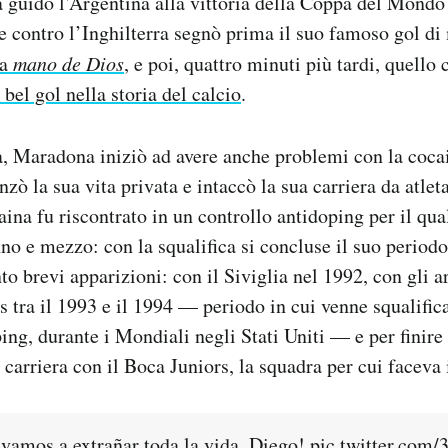
guidò l’Argentina alla vittoria della Coppa del Mondo
ale contro l’Inghilterra segnò prima il suo famoso gol d
la
mano de Dios
, e poi, quattro minuti più tardi, quello
ù bel gol nella storia del calcio
.
a, Maradona iniziò ad avere anche problemi con la coca
zò la sua vita privata e intaccò la sua carriera da atle
aina fu riscontrato in un controllo antidoping per il qu
nno e mezzo: con la squalifica si concluse il suo periodo
to brevi apparizioni: con il Siviglia nel 1992, con gli a
 tra il 1993 e il 1994 — periodo in cui venne squalific
ing, durante i Mondiali negli Stati Uniti — e per finire 
 carriera con il Boca Juniors, la squadra per cui faceva i
e vamos a extrañar toda la vida, Diego!
pic.twitter.com