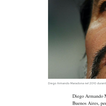
PODCAST
NEWSLETTER
I MIEI PREFERITI
SHOP
CALENDARIO
Diego Armando Maradona nel 2010 durante 
AREA PERSONALE
Diego Armando Ma
Area Personale
Buenos Aires, per
Newsletter