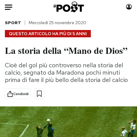
Auto
SPORT
Mercoledì 25 novembre 2020
QUESTO ARTICOLO HA PIÙ DI
5 ANNI
HOME
La storia della “Mano de Dios”
Italia
Moda
Mondo
Libri
Cioè del gol più controverso nella storia del
Politica
Consumismi
calcio, segnato da Maradona pochi minuti
Tecnologia
Storie/Idee
prima di fare il più bello della storia del calcio
Internet
Ok Boomer!
Condividi
Scienza
Media
Cultura
Europa
Economia
Altrecose
Sport
Mondiali calcio 2026