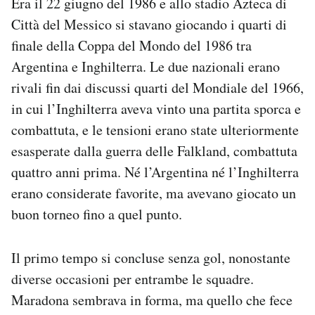
Era il 22 giugno del 1986 e allo stadio Azteca di
Notifiche mobile
Città del Messico si stavano giocando i quarti di
Regala il Post
finale della Coppa del Mondo del 1986 tra
Hai bisogno di aiuto?
Argentina e Inghilterra. Le due nazionali erano
Esci
rivali fin dai discussi quarti del Mondiale del 1966,
in cui l’Inghilterra aveva vinto una partita sporca e
combattuta, e le tensioni erano state ulteriormente
esasperate dalla guerra delle Falkland, combattuta
quattro anni prima. Né l’Argentina né l’Inghilterra
erano considerate favorite, ma avevano giocato un
buon torneo fino a quel punto.
Il primo tempo si concluse senza gol, nonostante
diverse occasioni per entrambe le squadre.
Maradona sembrava in forma, ma quello che fece