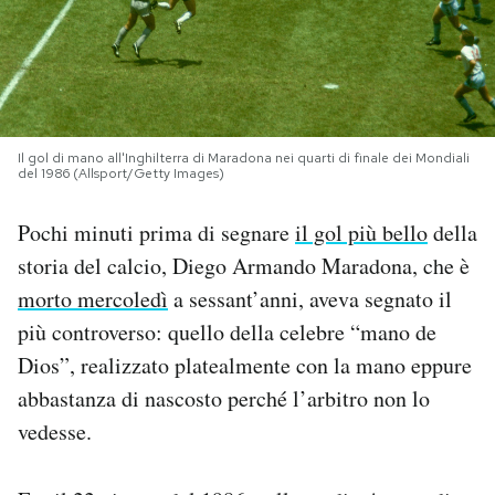
PODCAST
NEWSLETTER
Il gol di mano all'Inghilterra di Maradona nei quarti di finale dei Mondiali
del 1986 (Allsport/Getty Images)
I MIEI PREFERITI
Pochi minuti prima di segnare
il gol più bello
della
storia del calcio, Diego Armando Maradona, che è
SHOP
morto mercoledì
a sessant’anni, aveva segnato il
più controverso: quello della celebre “mano de
CALENDARIO
Dios”, realizzato platealmente con la mano eppure
abbastanza di nascosto perché l’arbitro non lo
AREA PERSONALE
vedesse.
Area Personale
Newsletter