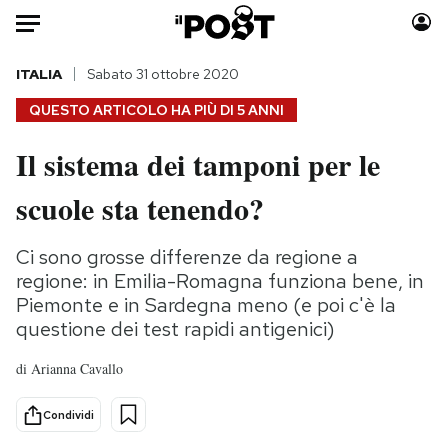
Auto
ITALIA
Sabato 31 ottobre 2020
QUESTO ARTICOLO HA PIÙ DI
5 ANNI
HOME
Il sistema dei tamponi per le
Italia
Moda
scuole sta tenendo?
Mondo
Libri
Politica
Consumismi
Ci sono grosse differenze da regione a
Tecnologia
Storie/Idee
regione: in Emilia-Romagna funziona bene, in
Internet
Ok Boomer!
Piemonte e in Sardegna meno (e poi c'è la
Scienza
Media
questione dei test rapidi antigenici)
Cultura
Europa
di
Arianna Cavallo
Economia
Altrecose
Sport
Mondiali calcio 2026
Condividi