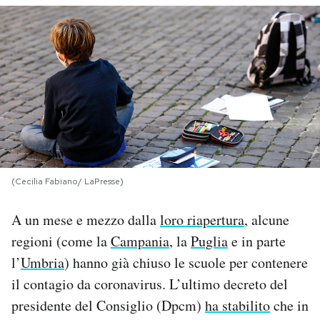
PODCAST
NEWSLETTER
I MIEI PREFERITI
SHOP
(Cecilia Fabiano/ LaPresse)
A un mese e mezzo dalla
loro riapertura
, alcune
CALENDARIO
regioni (come la
Campania
, la
Puglia
e in parte
l’
Umbria
) hanno già chiuso le scuole per contenere
AREA PERSONALE
il contagio da coronavirus. L’ultimo decreto del
Area Personale
presidente del Consiglio (Dpcm)
ha stabilito
che in
Newsletter