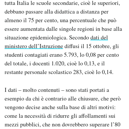
tutta Italia le scuole secondarie, cioè le superiori,
Notifiche mobile
debbano passare alla didattica a distanza per
Regala il Post
almeno il 75 per cento, una percentuale che può
Hai bisogno di aiuto?
Esci
essere aumentata dalle singole regioni in base alla
situazione epidemiologica. Secondo
dati del
ministero dell’Istruzione
diffusi il 15 ottobre, gli
studenti contagiati erano 5.793, lo 0,08 per cento
del totale, i docenti 1.020, cioè lo 0,13, e il
restante personale scolastico 283, cioè lo 0,14.
I dati – molto contenuti – sono stati portati a
esempio da chi è contrario alle chiusure, che però
vengono decise anche sulla base di altri motivi:
come la necessità di ridurre gli affollamenti sui
mezzi pubblici, che non dovrebbero superare l’80