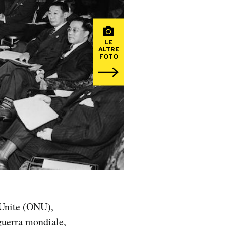
LE
ALTRE
FOTO
i Unite (ONU),
 guerra mondiale,