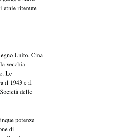
i etnie ritenute
 Regno Unito, Cina
 la vecchia
e. Le
a il 1943 e il
 Società delle
 cinque potenze
one di