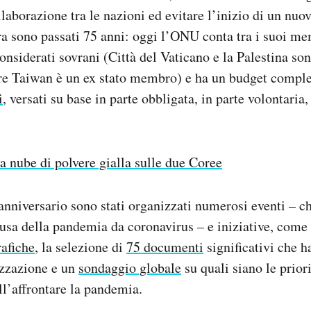
llaborazione tra le nazioni ed evitare l’inizio di un nuo
ora sono passati 75 anni: oggi l’ONU conta tra i suoi m
considerati sovrani (Città del Vaticano e la Palestina so
e Taiwan è un ex stato membro) e ha un budget comple
i
, versati su base in parte obbligata, in parte volontaria,
a nube di polvere gialla sulle due Coree
’anniversario sono stati organizzati numerosi eventi – ch
usa della pandemia da coronavirus – e iniziative, come
rafiche
, la selezione di
75 documenti
significativi che h
izzazione e un
sondaggio globale
su quali siano le prior
ll’affrontare la pandemia.