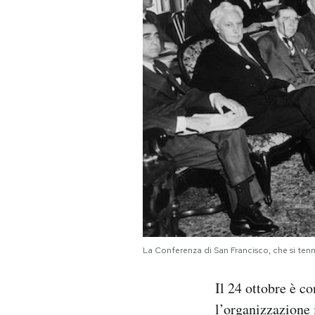
PODCAST
NEWSLETTER
I MIEI PREFERITI
SHOP
CALENDARIO
La Conferenza di San Francisco, che si ten
AREA PERSONALE
Il 24 ottobre è c
Area Personale
l’organizzazione 
Newsletter