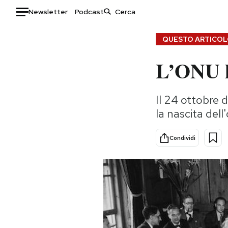
Newsletter
Podcast
Auto
QUESTO ARTICOLO
L’ONU h
HOME
Italia
Moda
Il 24 ottobre d
Mondo
Libri
la nascita del
Politica
Consumismi
Tecnologia
Storie/Idee
Condividi
Internet
Ok Boomer!
Scienza
Media
Cultura
Europa
Economia
Altrecose
Sport
Mondiali calcio 2026