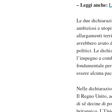
– Leggi anche:
L
Le due dichiarazi
ambiziosi e utopi
allargamenti terri
avrebbero avuto d
politici. Le dich
l’impegno a comba
fondamentale per 
essere alcuna pace
Nelle dichiarazion
Il Regno Unito, a
di sé decine di p
britannico. L’Uni