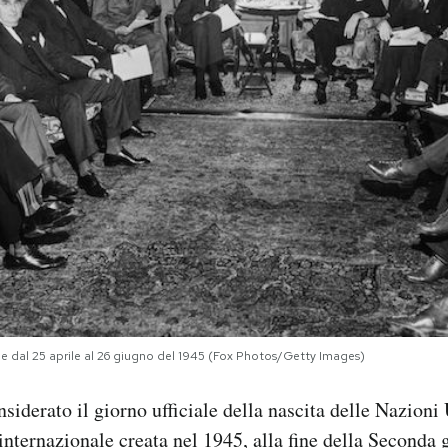
ne dal 25 aprile al 26 giugno del 1945 (Fox Photos/Getty Images)
onsiderato il giorno ufficiale della nascita delle Nazion
internazionale creata nel 1945, alla fine della Seconda