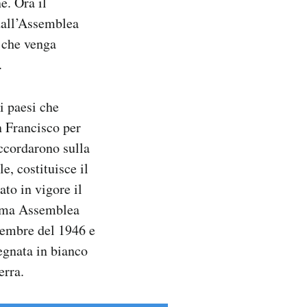
e. Ora il
 dall’Assemblea
e che venga
.
i paesi che
n Francisco per
accordarono sulla
e, costituisce il
to in vigore il
prima Assemblea
cembre del 1946 e
egnata in bianco
erra.