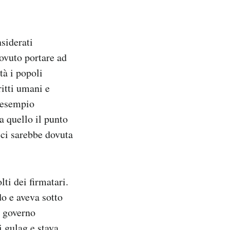
siderati
dovuto portare ad
tà i popoli
ritti umani e
d esempio
a quello il punto
 ci sarebbe dovuta
ti dei firmatari.
o e aveva sotto
l governo
i gulag e stava