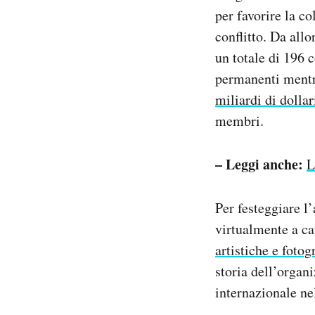
Notifiche mobile
per favorire la co
Regala il Post
conflitto. Da all
Hai bisogno di aiuto?
un totale di 196 
Esci
permanenti mentr
miliardi di dollar
membri.
– Leggi anche:
L
Per festeggiare l
virtualmente a ca
artistiche e fotog
storia dell’organ
internazionale ne