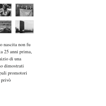
o nascita non fu
ta 25 anni prima,
nizio di una
no dimostrati
cipali promotori
 privò