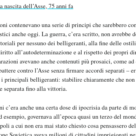
a nascita dell’Asse, 75 anni fa
oni contenevano una serie di principi che sarebbero con
stici anche oggi. La guerra, c’era scritto, non avrebbe 
toriali per nessuno dei belligeranti, alla fine delle ostili
iritto all’autodeterminazione e al rispetto dei propri di
iarazioni avevano anche contenuti più prosaici, come a
ttere contro l’Asse senza firmare accordi separati – er
i principali belligeranti: stabilire chiaramente che non
 separata fino alla vittoria.
i c’era anche una certa dose di ipocrisia da parte di mol
d esempio, governava all’epoca quasi un terzo del mond
opoli a cui non era mai stato chiesto cosa pensassero de
one Sovietica aveva milioni di cittadini imprigionati ne