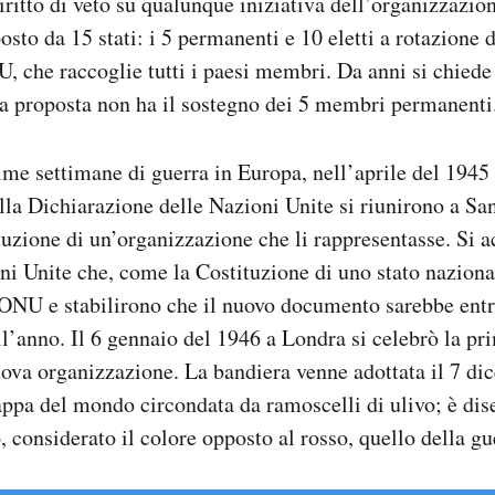
iritto di veto su qualunque iniziativa dell’organizzazion
sto da 15 stati: i 5 permanenti e 10 eletti a rotazione
, che raccoglie tutti i paesi membri. Da anni si chied
a proposta non ha il sostegno dei 5 membri permanenti
ime settimane di guerra in Europa, nell’aprile del 1945 
lla Dichiarazione delle Nazioni Unite si riunirono a Sa
ituzione di un’organizzazione che li rappresentasse. Si 
ni Unite che, come la Costituzione di uno stato nazional
NU e stabilirono che il nuovo documento sarebbe entra
ll’anno. Il 6 gennaio del 1946 a Londra si celebrò la 
ova organizzazione. La bandiera venne adottata il 7 di
ppa del mondo circondata da ramoscelli di ulivo; è dis
, considerato il colore opposto al rosso, quello della gu