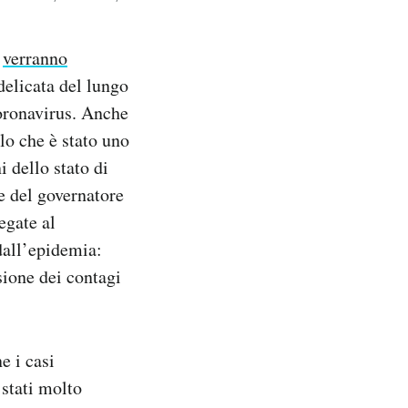
,
verranno
 delicata del lungo
coronavirus. Anche
lo che è stato uno
 dello stato di
ne del governatore
egate al
 dall’epidemia:
usione dei contagi
e i casi
 stati molto