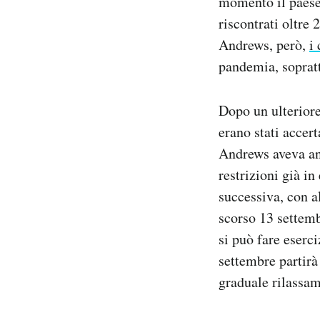
momento il paese 
riscontrati oltre
Andrews, però,
i
pandemia, sopratt
Dopo un ulteriore 
erano stati accert
Andrews aveva an
restrizioni già in
successiva, con a
scorso 13 settem
si può fare eserc
settembre partirà
graduale rilassam