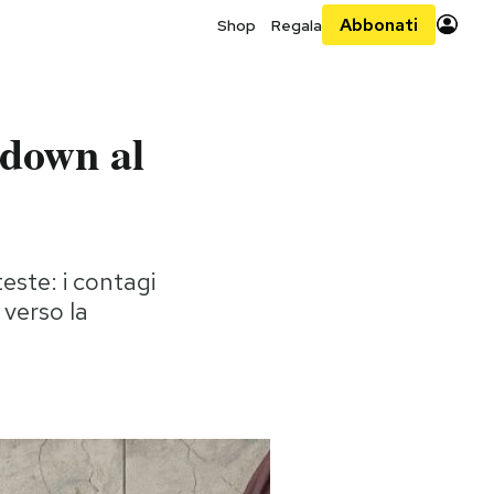
Abbonati
Shop
Regala
kdown al
teste: i contagi
 verso la