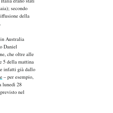
Italia erano stati
naia); secondo
diffusione della
.
 in Australia
to Daniel
ne, che oltre alle
le 5 della mattina
 infatti già dallo
te
– per esempio,
a lunedì 28
 previsto nel