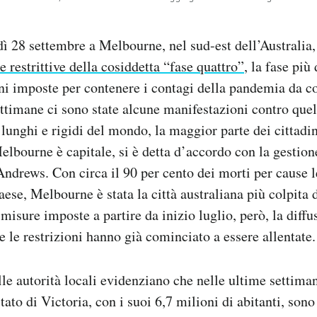
dì 28 settembre a Melbourne, nel sud-est dell’Australia
e restrittive della cosiddetta “fase quattro”
, la fase più
oni imposte per contenere i contagi della pandemia da 
ettimane ci sono state alcune manifestazioni contro quel
lunghi e rigidi del mondo, la maggior parte dei cittadini
Melbourne è capitale, si è detta d’accordo con la gestio
Andrews. Con circa il 90 per cento dei morti per cause l
aese, Melbourne è stata la città australiana più colpita
 misure imposte a partire da inizio luglio, però, la diff
e le restrizioni hanno già cominciato a essere allentate.
alle autorità locali evidenziano che nelle ultime settiman
stato di Victoria, con i suoi 6,7 milioni di abitanti, sono