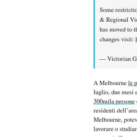
Some restrict
& Regional Vi
has moved to th
changes visit:
— Victorian 
A Melbourne
le 
luglio, due mesi 
300mila persone
residenti dell’are
Melbourne, poteva
lavorare o studiar