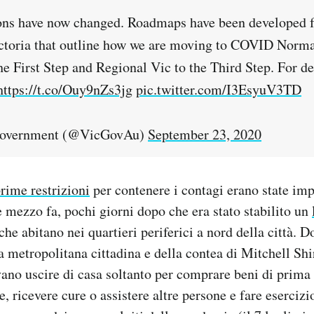
ions have now changed. Roadmaps have been developed 
ctoria that outline how we are moving to COVID Norm
e First Step and Regional Vic to the Third Step. For det
https://t.co/Ouy9nZs3jg
pic.twitter.com/I3EsyuV3TD
Government (@VicGovAu)
September 23, 2020
prime restrizioni
per contenere i contagi erano state imp
e mezzo fa, pochi giorni dopo che era stato stabilito un
che abitano nei quartieri periferici a nord della città. D
a metropolitana cittadina e della contea di Mitchell Shi
no uscire di casa soltanto per comprare beni di prima 
e, ricevere cure o assistere altre persone e fare esercizio