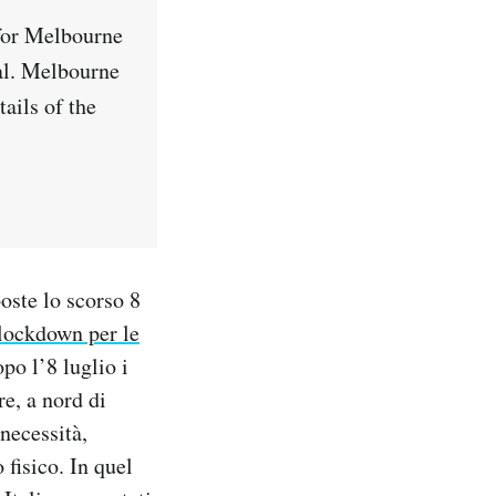
for Melbourne
al. Melbourne
ails of the
oste lo scorso 8
lockdown per le
opo l’8 luglio i
re, a nord di
necessità,
 fisico. In quel