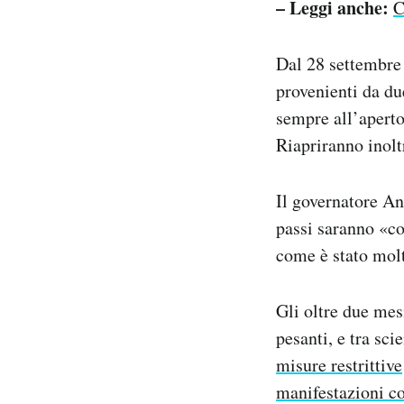
– Leggi anche:
C
Dal 28 settembre 
provenienti da due
sempre all’aperto
Riapriranno inoltr
Il governatore A
passi saranno «co
come è stato molto
Gli oltre due mes
pesanti, e tra sci
misure restrittive
manifestazioni c