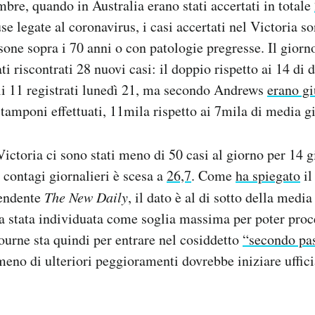
mbre, quando in Australia erano stati accertati in totale
se legate al coronavirus, i casi accertati nel Victoria s
rsone sopra i 70 anni o con patologie pregresse. Il giorn
ti riscontrati 28 nuovi casi: il doppio rispetto ai 14 di
gli 11 registrati lunedì 21, ma secondo Andrews
erano gi
tamponi effettuati, 11mila rispetto ai 7mila di media gi
ictoria ci sono stati meno di 50 casi al giorno per 14 g
i contagi giornalieri è scesa a
26,7
. Come
ha spiegato
il
pendente
The New Daily
, il dato è al di sotto della media
ra stata individuata come soglia massima per poter pro
urne sta quindi per entrare nel cosiddetto
“secondo pas
 meno di ulteriori peggioramenti dovrebbe iniziare uffic