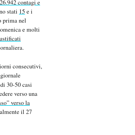
26.942 contagi e
ono stati
15
e i
o prima nel
 domenica e molti
ustificati
ornaliera.
iorni consecutivi,
 giornale
 di 30-50 casi
cedere verso una
so” verso la
ialmente il 27