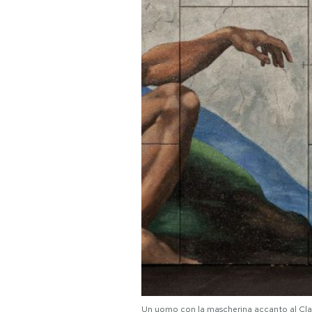
PODCAST
NEWSLETTER
I MIEI PREFERITI
SHOP
CALENDARIO
AREA PERSONALE
Area Personale
Newsletter
Un uomo con la mascherina accanto al Clar