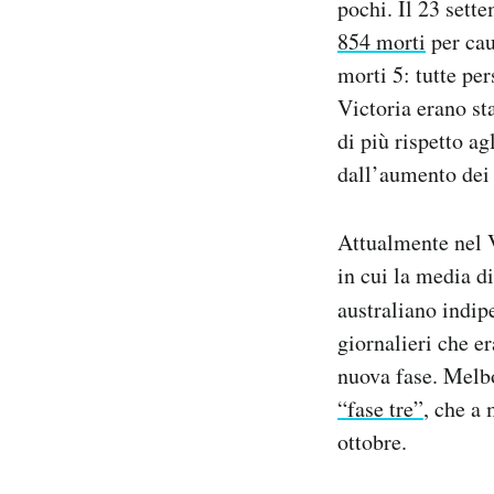
pochi. Il 23 sette
854 morti
per cau
morti 5: tutte pe
Victoria erano sta
di più rispetto a
dall’aumento dei 
Attualmente nel V
in cui la media d
australiano indi
giornalieri che e
nuova fase. Melbo
“fase tre”
, che a
ottobre.