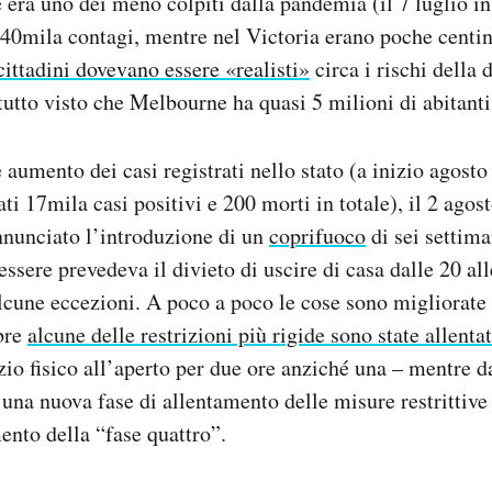
era uno dei meno colpiti dalla pandemia (il 7 luglio in 
 240mila contagi, mentre nel Victoria erano poche centi
 cittadini dovevano essere «realisti»
circa i rischi della 
utto visto che Melbourne ha quasi 5 milioni di abitanti
aumento dei casi registrati nello stato (a inizio agosto
ati 17mila casi positivi e 200 morti in totale), il 2 agos
nunciato l’introduzione di un
coprifuoco
di sei settima
 essere prevedeva il divieto di uscire di casa dalle 20 al
lcune eccezioni. A poco a poco le cose sono migliorate e
bre
alcune delle restrizioni più rigide sono state allenta
izio fisico all’aperto per due ore anziché una – mentre d
 una nuova fase di allentamento delle misure restrittive
ento della “fase quattro”.