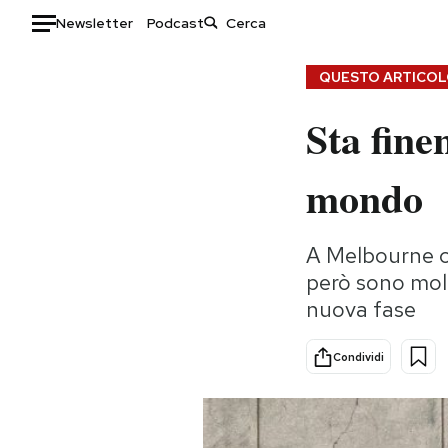
Newsletter
Podcast
Auto
QUESTO ARTICOLO
Sta fine
HOME
Italia
Moda
mondo
Mondo
Libri
Politica
Consumismi
A Melbourne ci 
Tecnologia
Storie/Idee
però sono molto
Internet
Ok Boomer!
nuova fase
Scienza
Media
Cultura
Europa
Condividi
Economia
Altrecose
Sport
Mondiali calcio 2026