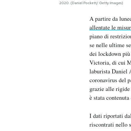
2020. (Daniel Pockett/ Getty Images)
Notifiche mobile
Regala il Post
A partire da lune
Hai bisogno di aiuto?
allentate le misur
Esci
piano di restrizi
se nelle ultime s
dei lockdown più 
Victoria, di cui 
laburista Daniel 
coronavirus del p
grazie alle rigide
è stata contenuta 
I dati riportati d
riscontrati nello 