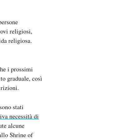
 persone
ovi religiosi,
da religiosa.
he i prossimi
lto graduale, così
rizioni.
sono stati
tiva necessità di
ute alcune
allo Shrine of