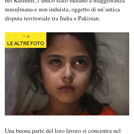
nel Kashmir, l’unico stato indiano a maggioranza
Notifiche mobile
musulmana e non induista, oggetto di un’antica
Regala il Post
disputa territoriale tra India e Pakistan.
Hai bisogno di aiuto?
Esci
Una buona parte del loro lavoro si concentra nel