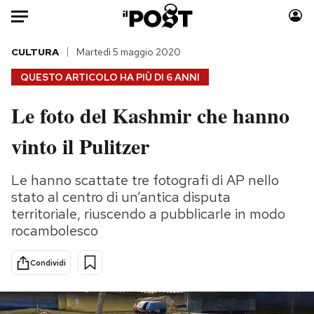
Auto
CULTURA
Martedì 5 maggio 2020
QUESTO ARTICOLO HA PIÙ DI
6 ANNI
HOME
Le foto del Kashmir che hanno
Italia
Moda
vinto il Pulitzer
Mondo
Libri
Politica
Consumismi
Le hanno scattate tre fotografi di AP nello
Tecnologia
Storie/Idee
stato al centro di un’antica disputa
Internet
Ok Boomer!
territoriale, riuscendo a pubblicarle in modo
Scienza
Media
rocambolesco
Cultura
Europa
Economia
Altrecose
Condividi
Sport
Mondiali calcio 2026