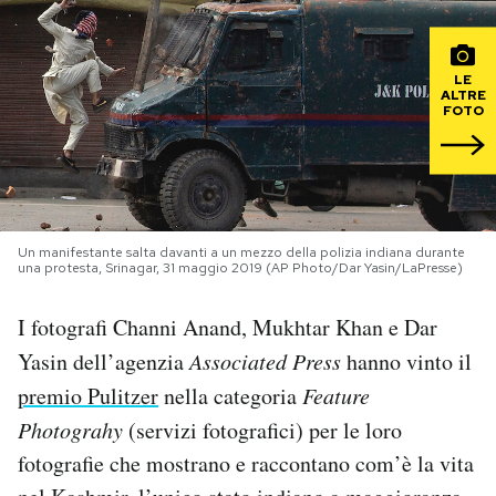
PODCAST
LE
ALTRE
FOTO
NEWSLETTER
I MIEI PREFERITI
Un manifestante salta davanti a un mezzo della polizia indiana durante
SHOP
una protesta, Srinagar, 31 maggio 2019 (AP Photo/Dar Yasin/LaPresse)
I fotografi Channi Anand, Mukhtar Khan e Dar
CALENDARIO
Yasin dell’agenzia
Associated Press
hanno vinto il
premio Pulitzer
nella categoria
Feature
AREA PERSONALE
Photograhy
(servizi fotografici) per le loro
Area Personale
fotografie che mostrano e raccontano com’è la vita
Newsletter