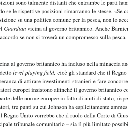
sizioni sono talmente distanti che entrambe le parti ha
rdo se le rispettive posizioni rimarranno le stesse. «Se 
osizione su una politica comune per la pesca, non lo a
el
Guardian
vicina al governo britannico. Anche Barnie
 accordo se non si troverà un compromesso sulla pesca, 
icina al governo britannico ha incluso nella minaccia an
detto
level playing field,
cioè gli standard che il Regno
peranza di attirare investimenti stranieri e fare concorr
atori europei insistono affinché il governo britannico c
arte delle norme europee in fatto di aiuti di stato, risp
oratori, tre punti su cui Johnson ha esplicitamente ammes
 il Regno Unito vorrebbe che il ruolo della Corte di Giu
ipale tribunale comunitario – sia il più limitato possib