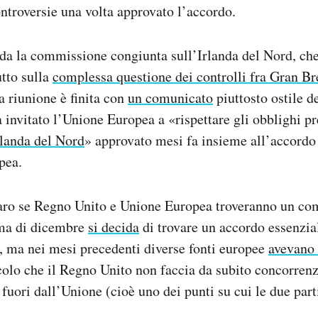
ontroversie una volta approvato l’accordo.
da la commissione congiunta sull’Irlanda del Nord, ch
utto sulla
complessa questione dei controlli fra Gran Br
a riunione è finita con
un comunicato
piuttosto ostile d
a invitato l’Unione Europea a «rispettare gli obblighi pr
rlanda del Nord
» approvato mesi fa insieme all’accordo 
pea.
aro se Regno Unito e Unione Europea troveranno un c
ima di dicembre
si decida
di trovare un accordo essenzia
, ma nei mesi precedenti diverse fonti europee
avevano 
ncolo che il Regno Unito non faccia da subito concorrenz
 fuori dall’Unione (cioè uno dei punti su cui le due par