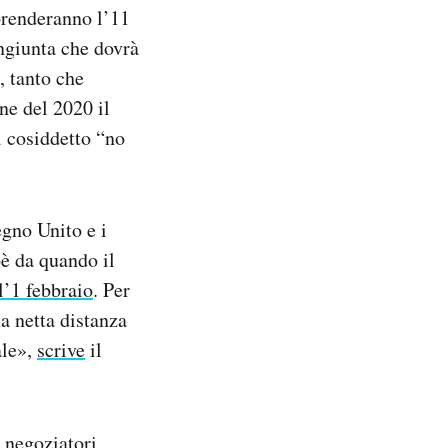
iprenderanno l’11
ngiunta che dovrà
, tanto che
ine del 2020 il
 cosiddetto “no
egno Unito e i
oè da quando il
 l’1 febbraio
. Per
a netta distanza
ale»,
scrive
il
i negoziatori