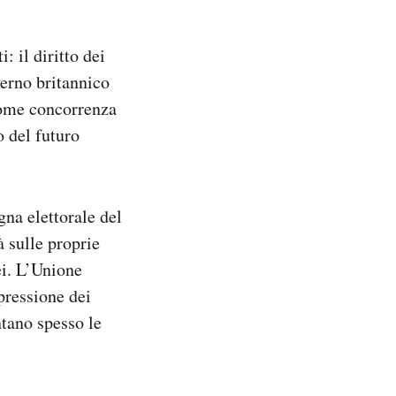
: il diritto dei
verno britannico
come concorrenza
o del futuro
gna elettorale del
 sulle proprie
ei. L’Unione
 pressione dei
ntano spesso le