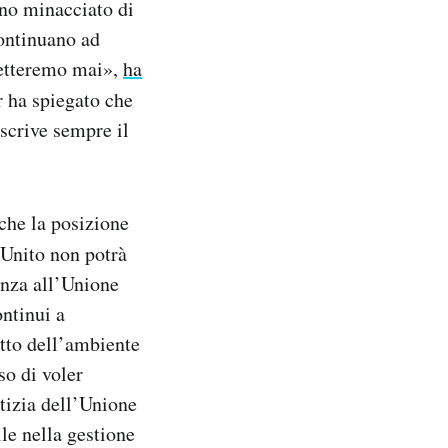
nno minacciato di
continuano ad
ccetteremo mai»,
ha
r ha spiegato che
scrive sempre il
che la posizione
 Unito non potrà
enza all’Unione
ontinui a
etto dell’ambiente
so di voler
stizia dell’Unione
ile nella gestione