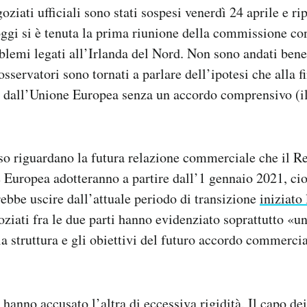
goziati ufficiali sono stati sospesi venerdì 24 aprile e r
ggi si è tenuta la prima riunione della commissione co
blemi legati all’Irlanda del Nord. Non sono andati bene
 osservatori sono tornati a parlare dell’ipotesi che alla f
 dall’Unione Europea senza un accordo comprensivo (il
rso riguardano la futura relazione commerciale che il R
 Europea adotteranno a partire dall’1 gennaio 2021, ci
bbe uscire dall’attuale periodo di transizione
iniziato
ziati fra le due parti hanno evidenziato soprattutto «un
 la struttura e gli obiettivi del futuro accordo commerci
 hanno accusato l’altra di eccessiva rigidità. Il capo de