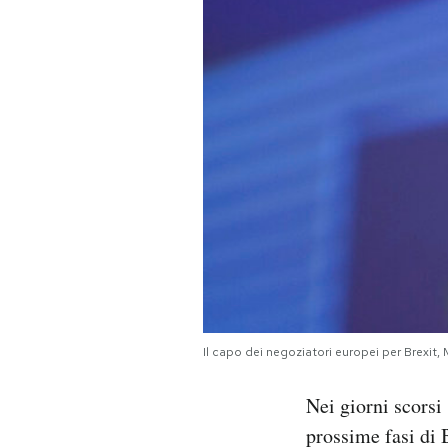
PODCAST
NEWSLETTER
I MIEI PREFERITI
SHOP
CALENDARIO
Il capo dei negoziatori europei per Brexit,
AREA PERSONALE
Nei giorni scorsi
Area Personale
prossime fasi di 
Newsletter