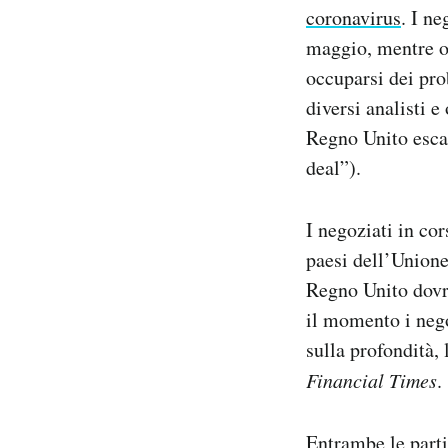
coronavirus
. I ne
Notifiche mobile
Regala il Post
maggio, mentre o
Hai bisogno di aiuto?
occuparsi dei pro
Esci
diversi analisti e
Regno Unito esca
deal”).
I negoziati in co
paesi dell’Unione
Regno Unito dovre
il momento i nego
sulla profondità,
Financial Times
.
Entrambe le parti