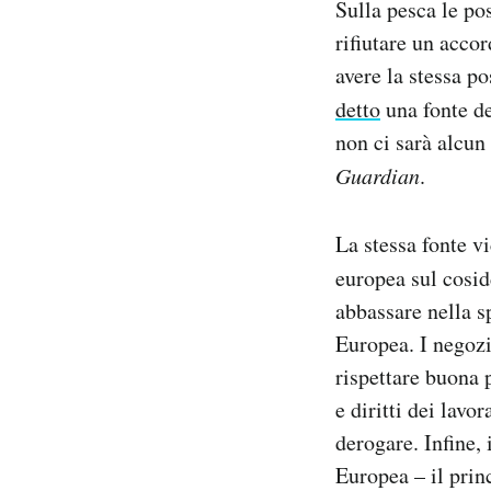
Sulla pesca le po
rifiutare un acco
avere la stessa p
detto
una fonte d
non ci sarà alcun
Guardian
.
La stessa fonte v
europea sul cosid
abbassare nella s
Europea. I negozi
rispettare buona p
e diritti dei lav
derogare. Infine,
Europea – il princ