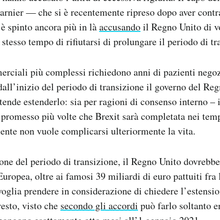
rnier ― che si è recentemente ripreso dopo aver contra
è spinto ancora più in là
accusando
il Regno Unito di vo
 stesso tempo di rifiutarsi di prolungare il periodo di tr
rciali più complessi richiedono anni di pazienti negoz
dall’inizio del periodo di transizione il governo del Reg
tende estenderlo: sia per ragioni di consenso interno – 
promesso più volte che Brexit sarà completata nei tempi
nte non vuole complicarsi ulteriormente la vita.
ione del periodo di transizione, il Regno Unito dovrebbe 
uropea, oltre ai famosi 39 miliardi di euro pattuiti fra 
 voglia prendere in considerazione di chiedere l’estensi
esto, visto che
secondo gli accordi
può farlo soltanto e