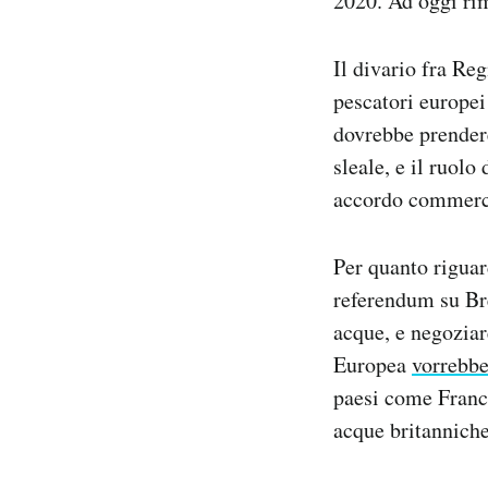
2020. Ad oggi ri
Il divario fra Reg
pescatori europei
dovrebbe prender
sleale, e il ruolo
accordo commerc
Per quanto riguar
referendum su Bre
acque, e negoziar
Europea
vorrebb
paesi come Franci
acque britanniche