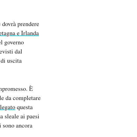
e dovrà prendere
etagna e Irlanda
el governo
evisti dal
di uscita
ompromesso. È
le da completare
legato
questa
a sleale ai paesi
ti sono ancora