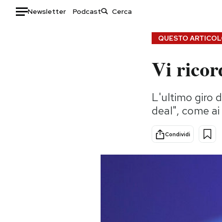
Newsletter
Podcast
Auto
QUESTO ARTICOLO
Vi ricor
HOME
Italia
Moda
L'ultimo giro d
Mondo
Libri
deal", come ai
Politica
Consumismi
Tecnologia
Storie/Idee
Condividi
Internet
Ok Boomer!
Scienza
Media
Cultura
Europa
Economia
Altrecose
Sport
Mondiali calcio 2026