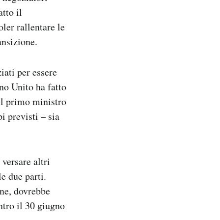
tto il
ler rallentare le
ansizione.
iati per essere
no Unito ha fatto
il primo ministro
 previsti – sia
versare altri
le due parti.
one, dovrebbe
ntro il 30 giugno