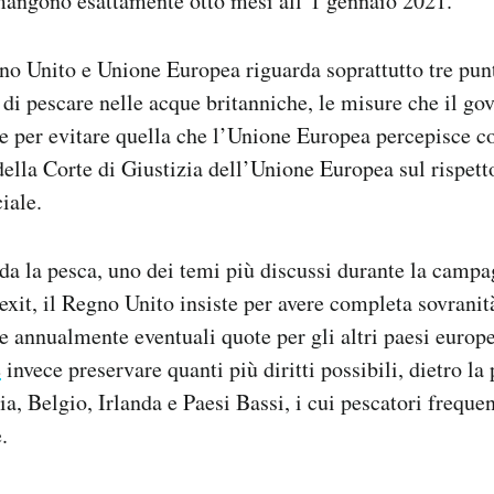
mangono esattamente otto mesi all’1 gennaio 2021.
no Unito e Unione Europea riguarda soprattutto tre punti
 di pescare nelle acque britanniche, le misure che il go
e per evitare quella che l’Unione Europea percepisce 
 della Corte di Giustizia dell’Unione Europea sul rispett
iale.
da la pesca, uno dei temi più discussi durante la campa
xit, il Regno Unito insiste per avere completa sovranità
e annualmente eventuali quote per gli altri paesi europ
e
invece preservare quanti più diritti possibili, dietro la
a, Belgio, Irlanda e Paesi Bassi, i cui pescatori freque
.