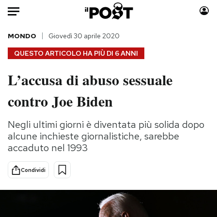
Auto
MONDO
Giovedì 30 aprile 2020
QUESTO ARTICOLO HA PIÙ DI
6 ANNI
HOME
L’accusa di abuso sessuale
Italia
Moda
contro Joe Biden
Mondo
Libri
Politica
Consumismi
Negli ultimi giorni è diventata più solida dopo
Tecnologia
Storie/Idee
alcune inchieste giornalistiche, sarebbe
Internet
Ok Boomer!
accaduto nel 1993
Scienza
Media
Cultura
Europa
Condividi
Economia
Altrecose
Sport
Mondiali calcio 2026