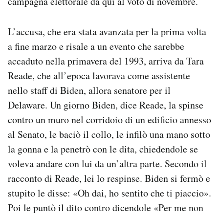
campagna elettorale da qui al voto di novembre.
Notifiche mobile
Regala il Post
L’accusa, che era stata avanzata per la prima volta
Hai bisogno di aiuto?
a fine marzo e risale a un evento che sarebbe
Esci
accaduto nella primavera del 1993, arriva da Tara
Reade, che all’epoca lavorava come assistente
nello staff di Biden, allora senatore per il
Delaware. Un giorno Biden, dice Reade, la spinse
contro un muro nel corridoio di un edificio annesso
al Senato, le baciò il collo, le infilò una mano sotto
la gonna e la penetrò con le dita, chiedendole se
voleva andare con lui da un’altra parte. Secondo il
racconto di Reade, lei lo respinse. Biden si fermò e
stupito le disse: «Oh dai, ho sentito che ti piaccio».
Poi le puntò il dito contro dicendole «Per me non