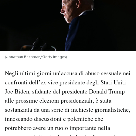
PODCAST
NEWSLETTER
I MIEI PREFERITI
(Jonathan Bachman/Getty Images)
Negli ultimi giorni un’accusa di abuso sessuale nei
SHOP
confronti dell’ex vice presidente degli Stati Uniti
Joe Biden, sfidante del presidente Donald Trump
CALENDARIO
alle prossime elezioni presidenziali, è stata
sostanziata da una serie di inchieste giornalistiche,
AREA PERSONALE
innescando discussioni e polemiche che
Area Personale
potrebbero avere un ruolo importante nella
Newsletter