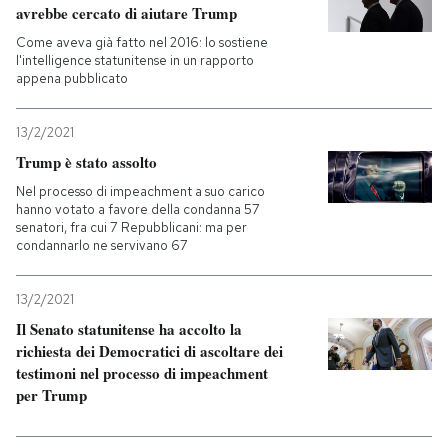
avrebbe cercato di aiutare Trump
PODCAST
Come aveva già fatto nel 2016: lo sostiene
l'intelligence statunitense in un rapporto
appena pubblicato
NEWSLETTER
13/2/2021
Trump è stato assolto
I MIEI PREFERITI
Nel processo di impeachment a suo carico
hanno votato a favore della condanna 57
senatori, fra cui 7 Repubblicani: ma per
SHOP
condannarlo ne servivano 67
13/2/2021
CALENDARIO
Il Senato statunitense ha accolto la
richiesta dei Democratici di ascoltare dei
AREA PERSONALE
testimoni nel processo di impeachment
per Trump
Entra