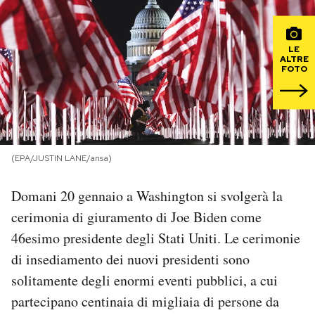
PODCAST
LE
ALTRE
FOTO
NEWSLETTER
I MIEI PREFERITI
(EPA/JUSTIN LANE/ansa)
SHOP
Domani 20 gennaio a Washington si svolgerà la
CALENDARIO
cerimonia di giuramento di Joe Biden come
46esimo presidente degli Stati Uniti. Le cerimonie
di insediamento dei nuovi presidenti sono
AREA PERSONALE
solitamente degli enormi eventi pubblici, a cui
Area Personale
partecipano centinaia di migliaia di persone da
Newsletter