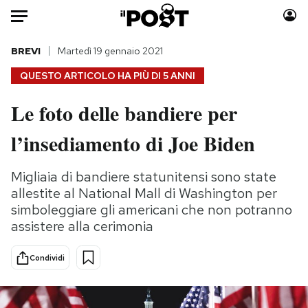
Auto
BREVI
Martedì 19 gennaio 2021
QUESTO ARTICOLO HA PIÙ DI
5 ANNI
HOME
Le foto delle bandiere per
Italia
Moda
l’insediamento di Joe Biden
Mondo
Libri
Politica
Consumismi
Migliaia di bandiere statunitensi sono state
Tecnologia
Storie/Idee
allestite al National Mall di Washington per
Internet
Ok Boomer!
simboleggiare gli americani che non potranno
Scienza
Media
assistere alla cerimonia
Cultura
Europa
Economia
Altrecose
Condividi
Sport
Mondiali calcio 2026