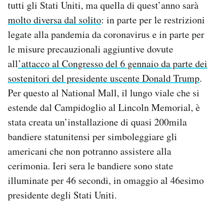
tutti gli Stati Uniti, ma quella di quest’anno sarà
Notifiche mobile
molto diversa dal solito
: in parte per le restrizioni
Regala il Post
legate alla pandemia da coronavirus e in parte per
Hai bisogno di aiuto?
Esci
le misure precauzionali aggiuntive dovute
all
’attacco al Congresso del 6 gennaio da parte dei
sostenitori del presidente uscente Donald Trump
.
Per questo al National Mall, il lungo viale che si
estende dal Campidoglio al Lincoln Memorial, è
stata creata un’installazione di quasi 200mila
bandiere statunitensi per simboleggiare gli
americani che non potranno assistere alla
cerimonia. Ieri sera le bandiere sono state
illuminate per 46 secondi, in omaggio al 46esimo
presidente degli Stati Uniti.