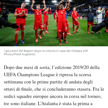
PODCAST
NEWSLETTER
I MIEI PREFERITI
I giocatori del Bayern dopo la vittoria in casa del Chelsea (AP
Photo/Frank Augstein)
SHOP
Dopo due mesi di sosta, l’edizione 2019/20 della
CALENDARIO
UEFA Champions League è ripresa la scorsa
settimana con le prime partite di andata degli
ottavi di finale, che si concluderanno stasera. Fra le
AREA PERSONALE
sedici squadre europee ancora in corsa nel torneo,
Area Personale
tre sono italiane. L’Atalanta è stata la prima a
Newsletter