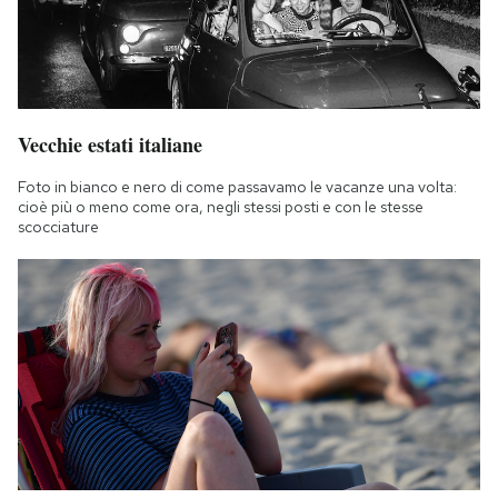
Vecchie estati italiane
Foto in bianco e nero di come passavamo le vacanze una volta:
cioè più o meno come ora, negli stessi posti e con le stesse
scocciature