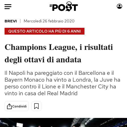
Auto
BREVI
Mercoledì 26 febbraio 2020
QUESTO ARTICOLO HA PIÙ DI
6 ANNI
HOME
Champions League, i risultati
Italia
Moda
degli ottavi di andata
Mondo
Libri
Politica
Consumismi
Il Napoli ha pareggiato con il Barcellona e il
Tecnologia
Storie/Idee
Bayern Monaco ha vinto a Londra, la Juve ha
Internet
Ok Boomer!
perso contro il Lione e il Manchester City ha
Scienza
Media
vinto in casa del Real Madrid
Cultura
Europa
Economia
Altrecose
Condividi
Sport
Mondiali calcio 2026