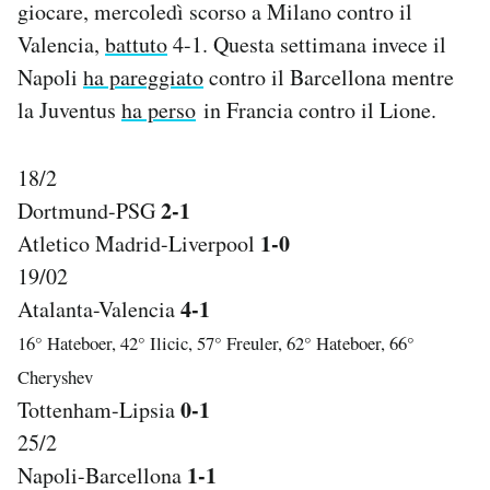
giocare, mercoledì scorso a Milano contro il
Notifiche mobile
Valencia,
battuto
4-1. Questa settimana invece il
Regala il Post
Napoli
ha pareggiato
contro il Barcellona mentre
Hai bisogno di aiuto?
Esci
la Juventus
ha perso
in Francia contro il Lione.
18/2
2-1
Dortmund-PSG
1-0
Atletico Madrid-Liverpool
19/02
4-1
Atalanta-Valencia
16° Hateboer, 42° Ilicic, 57° Freuler, 62° Hateboer, 66°
Cheryshev
0-1
Tottenham-Lipsia
25/2
1-1
Napoli-Barcellona