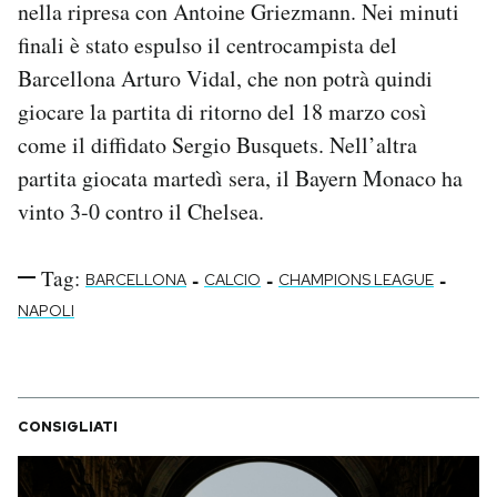
nella ripresa con Antoine Griezmann. Nei minuti
Notifiche mobile
finali è stato espulso il centrocampista del
Regala il Post
Barcellona Arturo Vidal, che non potrà quindi
Hai bisogno di aiuto?
Esci
giocare la partita di ritorno del 18 marzo così
come il diffidato Sergio Busquets. Nell’altra
partita giocata martedì sera, il Bayern Monaco ha
vinto 3-0 contro il Chelsea.
Tag:
-
-
-
BARCELLONA
CALCIO
CHAMPIONS LEAGUE
NAPOLI
CONSIGLIATI