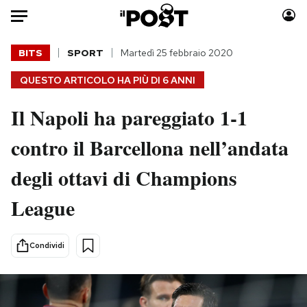
Auto
BITS
SPORT
Martedì 25 febbraio 2020
QUESTO ARTICOLO HA PIÙ DI
6 ANNI
HOME
Il Napoli ha pareggiato 1-1
Italia
Moda
Mondo
Libri
contro il Barcellona nell’andata
Politica
Consumismi
degli ottavi di Champions
Tecnologia
Storie/Idee
Internet
Ok Boomer!
League
Scienza
Media
Cultura
Europa
Condividi
Economia
Altrecose
Sport
Mondiali calcio 2026