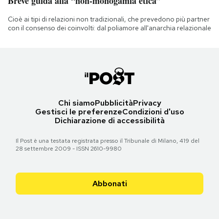
Breve guida alla “non-monogamia etica”
Cioè ai tipi di relazioni non tradizionali, che prevedono più partner
con il consenso dei coinvolti: dal poliamore all'anarchia relazionale
Chi siamo
Pubblicità
Privacy
Gestisci le preferenze
Condizioni d'uso
Dichiarazione di accessibilità
Il Post è una testata registrata presso il Tribunale di Milano, 419 del
28 settembre 2009 - ISSN 2610-9980
Abbonati