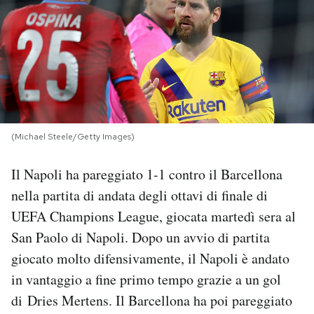
PODCAST
NEWSLETTER
I MIEI PREFERITI
(Michael Steele/Getty Images)
SHOP
Il Napoli ha pareggiato 1-1 contro il Barcellona
nella partita di andata degli ottavi di finale di
CALENDARIO
UEFA Champions League, giocata martedì sera al
San Paolo di Napoli. Dopo un avvio di partita
giocato molto difensivamente, il Napoli è andato
AREA PERSONALE
in vantaggio a fine primo tempo grazie a un gol
Area Personale
di Dries Mertens. Il Barcellona ha poi pareggiato
Newsletter