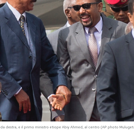
do da destra, e il primo ministro etiope Abiy Ahmed, al centro (AP photo Muluge