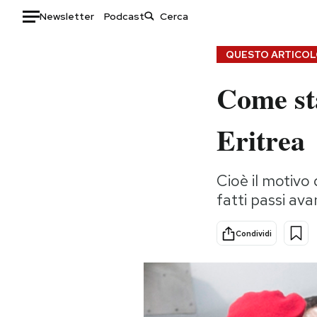
Newsletter
Podcast
Auto
QUESTO ARTICOLO
Come sta
HOME
Italia
Moda
Eritrea
Mondo
Libri
Politica
Consumismi
Cioè il motivo
Tecnologia
Storie/Idee
fatti passi ava
Internet
Ok Boomer!
Scienza
Media
Condividi
Cultura
Europa
Economia
Altrecose
Sport
Mondiali calcio 2026