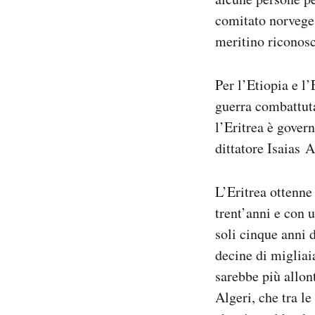
comitato norveges
meritino riconos
Per l’Etiopia e l’
guerra combattuta
l’Eritrea è govern
dittatore Isaias 
L’Eritrea ottenne
trent’anni e con u
soli cinque anni 
decine di migliai
sarebbe più allon
Algeri, che tra l