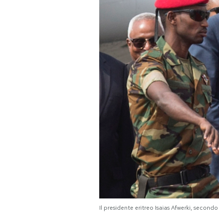
PODCAST
NEWSLETTER
I MIEI PREFERITI
SHOP
CALENDARIO
AREA PERSONALE
Area Personale
Il presidente eritreo Isaias Afwerki, secon
Newsletter