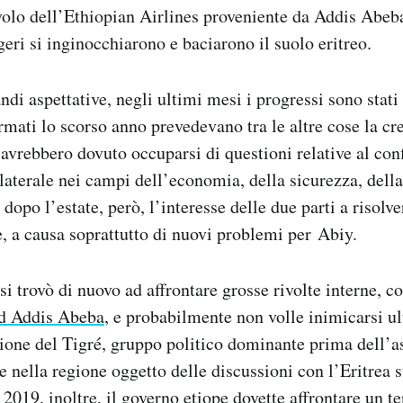
olo dell’Ethiopian Airlines proveniente da Addis Abeba
eri si inginocchiarono e baciarono il suolo eritreo.
ndi aspettative, negli ultimi mesi i progressi sono stati
irmati lo scorso anno prevedevano tra le altre cose la cr
vrebbero dovuto occuparsi di questioni relative al confi
laterale nei campi dell’economia, della sicurezza, della
po l’estate, però, l’interesse delle due parti a risolve
e, a causa soprattutto di nuovi problemi per Abiy.
 si trovò di nuovo ad affrontare grosse rivolte interne, 
ad Addis Abeba
, e probabilmente non volle inimicarsi ul
ione del Tigré, gruppo politico dominante prima dell’as
e nella regione oggetto delle discussioni con l’Eritrea 
 2019, inoltre, il governo etiope dovette affrontare un
te