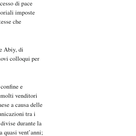
ocesso di pace
toriali imposte
tesse che
re Abiy, di
uovi colloqui per
 confine e
e molti venditori
aese a causa delle
nicazioni tra i
 divise durante la
da quasi vent’anni;