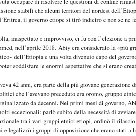
uta occupare di risolvere le questioni di confine rimaste
ione stabilì che alcuni territori del nordest dell’Etio
’Eritrea, il governo etiope si tirò indietro e non se ne f
lta, inaspettato e improvviso, ci fu con l’elezione a p
med, nell’aprile 2018. Abiy era considerato la «più gr
tico» dell’Etiopia e una volta divenuto capo del govern
oter soddisfare le enormi aspettative che si erano creat
veva 42 anni, era parte della più giovane generazione di 
politici che l’avevano preceduto era oromo, gruppo etni
ginalizzato da decenni. Nei primi mesi di governo, Ab
molti eccezionali: parlò subito della necessità di avviar
zionale tra i vari gruppi etnici etiopi, ordinò il rilascio
ci e legalizzò i gruppi di opposizione che erano stati a l