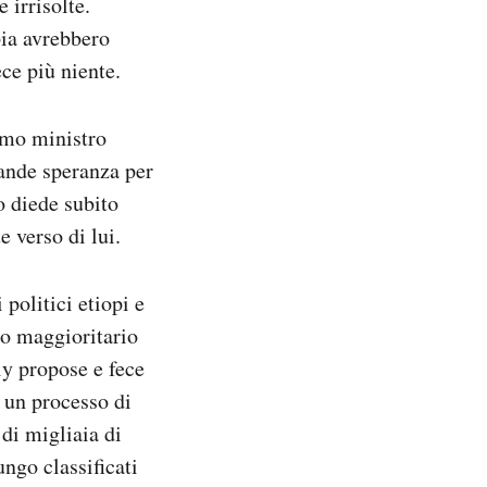
 irrisolte.
pia avrebbero
ece più niente.
rimo ministro
ande speranza per
o diede subito
e verso di lui.
politici etiopi e
co maggioritario
iy propose e fece
e un processo di
 di migliaia di
ungo classificati