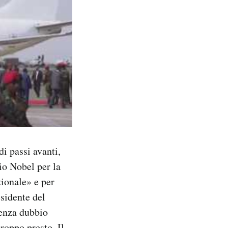
di passi avanti,
io Nobel per la
zionale» e per
esidente del
Senza dubbio
roppo presto. Il