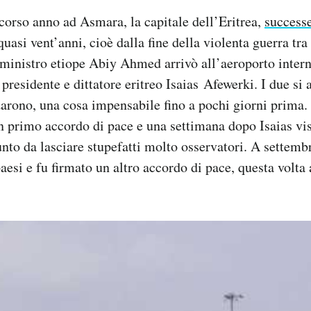
 scorso anno ad Asmara, la capitale dell’Eritrea,
success
asi vent’anni, cioè dalla fine della violenta guerra tra
 ministro etiope Abiy Ahmed arrivò all’aeroporto intern
l presidente e dittatore eritreo Isaias Afewerki. I due si
zarono, una cosa impensabile fino a pochi giorni prima. I
n primo accordo di pace e una settimana dopo Isaias visi
nto da lasciare stupefatti molto osservatori. A settembr
paesi e fu firmato un altro accordo di pace, questa volta