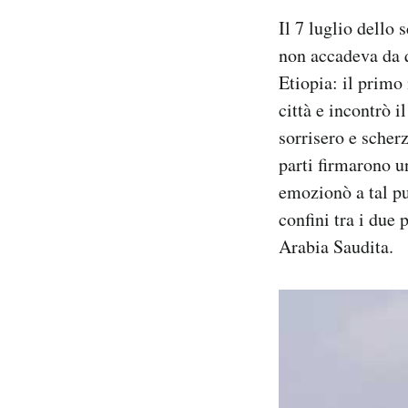
Notifiche mobile
Il 7 luglio dello
Regala il Post
non accadeva da qu
Hai bisogno di aiuto?
Etiopia: il primo
Esci
città e incontrò i
sorrisero e scher
parti firmarono u
emozionò a tal pu
confini tra i due 
Arabia Saudita.