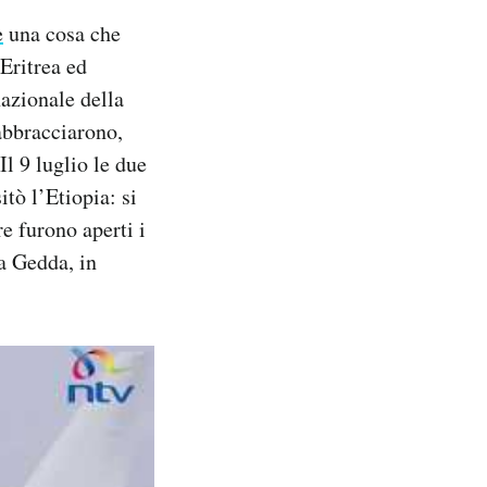
e
una cosa che
 Eritrea ed
azionale della
 abbracciarono,
l 9 luglio le due
tò l’Etiopia: si
e furono aperti i
 a Gedda, in