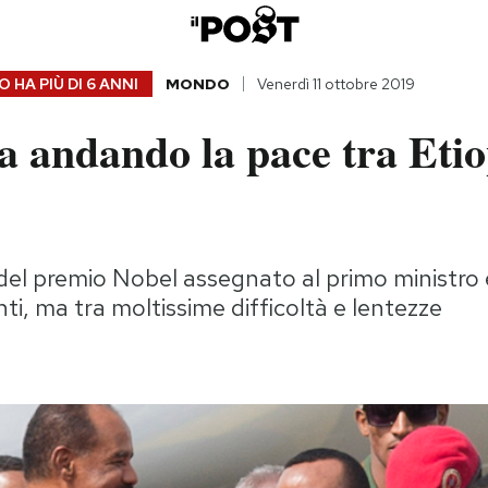
 HA PIÙ DI
6 ANNI
MONDO
Venerdì 11 ottobre 2019
 andando la pace tra Etio
 del premio Nobel assegnato al primo ministro 
nti, ma tra moltissime difficoltà e lentezze