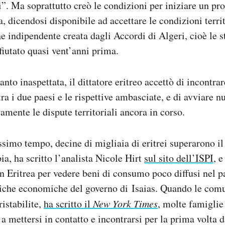
i”. Ma soprattutto creò le condizioni per iniziare un pr
a, dicendosi disponibile ad accettare le condizioni terri
 indipendente creata dagli Accordi di Algeri, cioè le s
fiutato quasi vent’anni prima.
anto inaspettata, il dittatore eritreo accettò di incontra
 tra i due paesi e le rispettive ambasciate, e di avviare n
vamente le dispute territoriali ancora in corso.
ssimo tempo, decine di migliaia di eritrei superarono il
ia, ha scritto l’analista Nicole Hirt
sul sito dell’ISPI
, 
in Eritrea per vedere beni di consumo poco diffusi nel p
tiche economiche del governo di Isaias. Quando le comu
ristabilite,
ha scritto il
New York Times
, molte famiglie
a mettersi in contatto e incontrarsi per la prima volta 