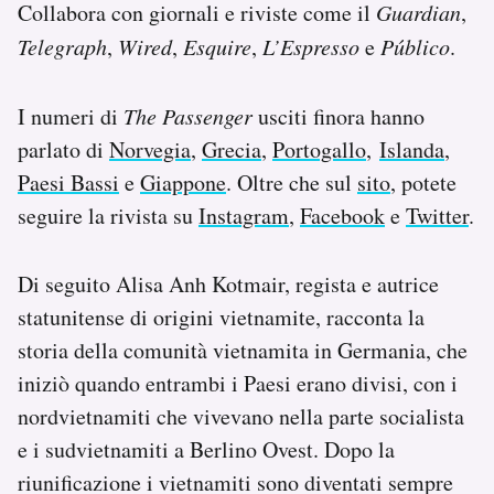
Collabora con giornali e riviste come il
Guardian
,
Telegraph
,
Wired
,
Esquire
,
L’Espresso
e
Público
.
I numeri di
The Passenger
usciti finora hanno
parlato di
Norvegia
,
Grecia
,
Portogallo
,
Islanda
,
Paesi Bassi
e
Giappone
. Oltre che sul
sito
, potete
seguire la rivista su
Instagram
,
Facebook
e
Twitter
.
Di seguito Alisa Anh Kotmair, regista e autrice
statunitense di origini vietnamite, racconta la
storia della comunità vietnamita in Germania, che
iniziò quando entrambi i Paesi erano divisi, con i
nordvietnamiti che vivevano nella parte socialista
e i sudvietnamiti a Berlino Ovest. Dopo la
riunificazione i vietnamiti sono diventati sempre