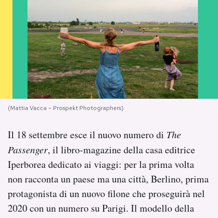
PODCAST
NEWSLETTER
I MIEI PREFERITI
(Mattia Vacca – Prospekt Photographers)
SHOP
Il 18 settembre esce il nuovo numero di
The
Passenger
, il libro-magazine della casa editrice
CALENDARIO
Iperborea dedicato ai viaggi: per la prima volta
non racconta un paese ma una città, Berlino, prima
AREA PERSONALE
protagonista di un nuovo filone che proseguirà nel
Area Personale
2020 con un numero su Parigi. Il modello della
Newsletter