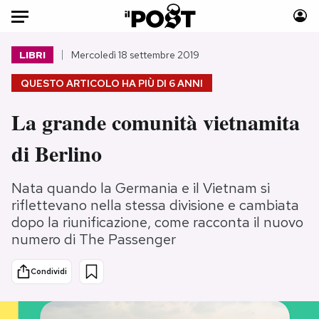
Auto
LIBRI
Mercoledì 18 settembre 2019
QUESTO ARTICOLO HA PIÙ DI
6 ANNI
HOME
La grande comunità vietnamita
Italia
Moda
Mondo
Libri
di Berlino
Politica
Consumismi
Tecnologia
Storie/Idee
Nata quando la Germania e il Vietnam si
Internet
Ok Boomer!
riflettevano nella stessa divisione e cambiata
dopo la riunificazione, come racconta il nuovo
Scienza
Media
numero di The Passenger
Cultura
Europa
Economia
Altrecose
Condividi
Sport
Mondiali calcio 2026