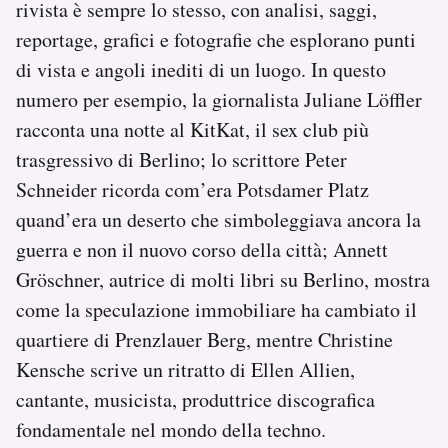
rivista è sempre lo stesso, con analisi, saggi,
Notifiche mobile
reportage, grafici e fotografie che esplorano punti
Regala il Post
di vista e angoli inediti di un luogo. In questo
Hai bisogno di aiuto?
Esci
numero per esempio, la giornalista Juliane Löffler
racconta una notte al KitKat, il sex club più
trasgressivo di Berlino; lo scrittore Peter
Schneider ricorda com’era Potsdamer Platz
quand’era un deserto che simboleggiava ancora la
guerra e non il nuovo corso della città; Annett
Gröschner, autrice di molti libri su Berlino, mostra
come la speculazione immobiliare ha cambiato il
quartiere di Prenzlauer Berg, mentre Christine
Kensche scrive un ritratto di Ellen Allien,
cantante, musicista, produttrice discografica
fondamentale nel mondo della techno.