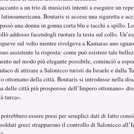
canto a un trio di musicisti intenti a eseguire un repe
a latinoamericana. Boutaris si accese una sigaretta e acc
passò una donna in gonna corta blu e tacchi a spillo. L
ollò addosso facendogli ruotare la testa sul collo. Un’e
omparve sul volto mentre rivolgeva a Kamaras uno sguar
 suo assistente la risposta: come può esistere tale bell
to nel modo più elegante possibile, cominciò a espor
indaco di attirare a Salonicco turisti da Israele e dalla 
ato ottomano della città. Boutaris si introdusse nella di
a delle città più prosperose dell’Impero ottomano» diss
à turca».
otrebbero essere presi per semplici dati di fatto cons
i soldati greci strapparono il controllo di Salonicco all
ù