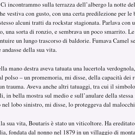
 Ci incontrammo sulla terrazza dell’albergo la notte del 
e vestiva con gusto, con una certa predilezione per le b
stesso alcuni tratti da rockstar stagionata. Parlava con 
, una sorta di ronzio, e sembrava un poco smarrito. Le
intuire un lungo trascorso di baldorie. Fumava Camel se
 andasse della sua vita.
della mano destra aveva tatuata una lucertola verdognola
al polso – un promemoria, mi disse, della capacità dei re
un trauma. Aveva anche altri tatuaggi, tra cui il simbol
i, in bella mostra sul medio e sull’anulare della stess
 nel lobo sinistro, mi disse, lo proteggeva dal malocchi
la sua vita, Boutaris è stato un viticoltore. Ha ereditat
lia, fondata dal nonno nel 1879 in un villaggio di mont