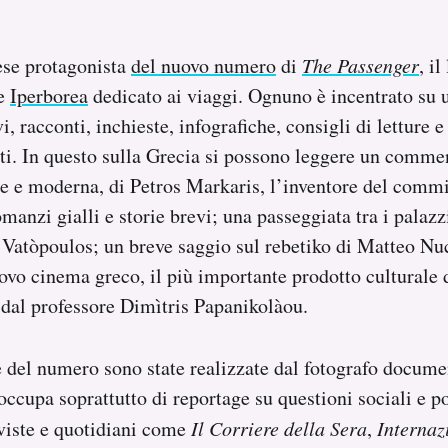
ese protagonista
del nuovo numero
di
The Passenger
, i
ce
Iperborea
dedicato ai viaggi. Ognuno è incentrato su 
i, racconti, inchieste, infografiche, consigli di letture e
ati. In questo sulla Grecia si possono leggere un comme
le e moderna, di Petros Markaris, l’inventore del comm
manzi gialli e storie brevi; una passeggiata tra i palazz
 Vatòpoulos; un breve saggio sul rebetiko di Matteo Nu
o cinema greco, il più importante prodotto culturale d
 dal professore Dimìtris Papanikolàou.
ie del numero sono state realizzate dal fotografo docume
occupa soprattutto di reportage su questioni sociali e po
viste e quotidiani come
Il Corriere della Sera
,
Internaz