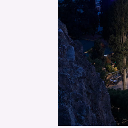
PODCAST
NEWSLETTER
I MIEI PREFERITI
SHOP
CALENDARIO
AREA PERSONALE
Area Personale
Newsletter