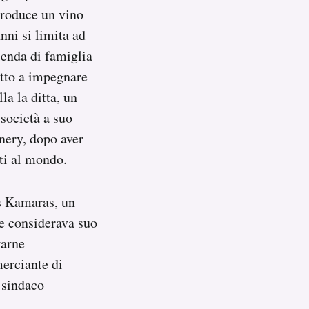
 produce un vino
nni si limita ad
ienda di famiglia
etto a impegnare
la la ditta, un
società a suo
inery, dopo aver
oti al mondo.
is Kamaras, un
e considerava suo
rarne
merciante di
l sindaco