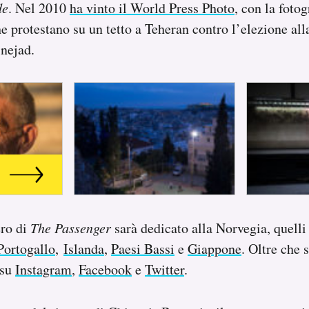
de
. Nel 2010
ha vinto il World Press Photo
, con la fotog
e protestano su un tetto a Teheran contro l’elezione all
ejad.
ro di
The Passenger
sarà dedicato alla Norvegia, quelli 
Portogallo
,
Islanda
,
Paesi Bassi
e
Giappone
. Oltre che 
 su
Instagram
,
Facebook
e
Twitter
.