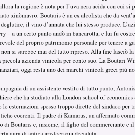
allora la regione è nota per l’uva nera acida con cui si
ato xinòmavro. Boutaris è un ex alcolista che da vent’a
 deglutire, il vino d’annata che lui stesso produce. L’az
ry – a un certo punto andò in bancarotta, e lui fu costr
revole del proprio patrimonio personale per tenere a gal
non si sarebbe mai del tutto ripreso. Alla fine lasciò la 
una piccola azienda vinicola per conto suo. La Boutari W
nanziari, oggi resta uno dei marchi vinicoli greci più n
ompagnia di un assistente vestito di tutto punto, Anton
hiere che ha studiato alla London school of economics 
le esternazioni spesso troppo dirette del sindaco per t
itiche coerenti. Il padre di Kamaras, un affermato com
o di Boutaris e, insieme, il figlio del commerciante e i
ta aura di antica aristocrazia decaduta.