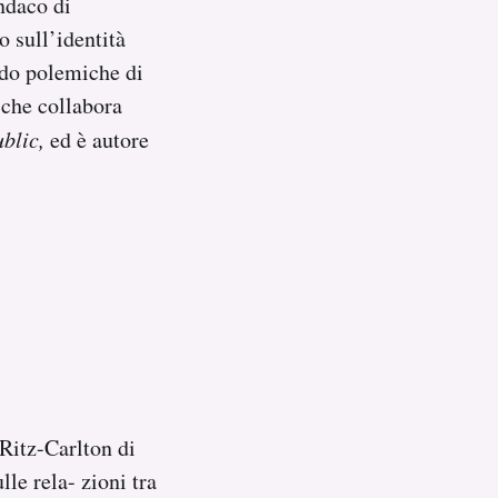
indaco di
o sull’identità
ando polemiche di
 che collabora
blic,
ed è autore
Ritz-Carlton di
le rela- zioni tra