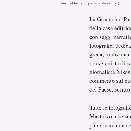
(Pietro Masturzo per
The Passenger
)
Notifiche mobile
Regala il Post
La Grecia è il Pa
Hai bisogno di aiuto?
della casa editri
Esci
con saggi narrativ
fotografici dedic
greca, tradiziona
protagonista di ro
giornalista Nikos
commento sul nuov
del Paese, scritto
Tutte le fotograf
Masturzo, che si 
pubblicato con ri