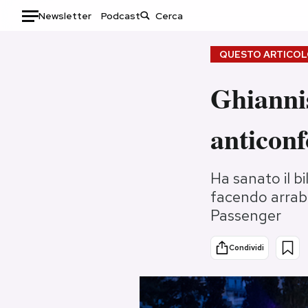
Newsletter
Podcast
Auto
QUESTO ARTICOLO
HOME
Ghiannis
Italia
Moda
anticon
Mondo
Libri
Politica
Consumismi
Tecnologia
Storie/Idee
Ha sanato il bi
facendo arrabb
Internet
Ok Boomer!
Passenger
Scienza
Media
Cultura
Europa
Condividi
Economia
Altrecose
Sport
Mondiali calcio 2026