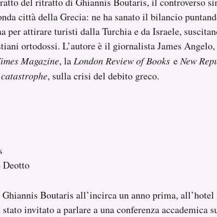
ratto del ritratto di Ghiannis Boutaris, il controverso s
onda città della Grecia: ne ha sanato il bilancio puntand
a per attirare turisti dalla Turchia e da Israele, suscit
stiani ortodossi. L’autore è il giornalista James Angelo,
Times Magazine
, la
London Review of Books
e
New Repu
 catastrophe
, sulla crisi del debito greco.
s
o Deotto
Ghiannis Boutaris all’incirca un anno prima, all’hotel 
 stato invitato a parlare a una conferenza accademica sul