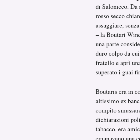
di Salonicco. Da 
rosso secco chiam
assaggiare, senza
– la Boutari Wine
una parte conside
duro colpo da cui 
fratello e aprì 
superato i guai fi
Boutaris era in c
altissimo ex banc
compito smussare 
dichiarazioni pol
tabacco, era amic
emanavano una cer