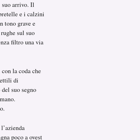
suo arrivo. Il
retelle e i calzini
un tono grave e
 rughe sul suo
nza filtro una via
, con la coda che
ttili di
o del suo segno
a mano.
o.
o l’azienda
agna poco a ovest