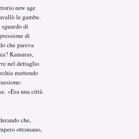
rtorio new age
avallò le gambe.
o sguardo di
spressione di
do che pareva
ezza? Kamaras,
re nel dettaglio
Turchia mettendo
scussione:
e. «Era una città
iderando che,
’Impero ottomano,