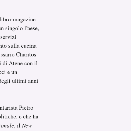
l libro-magazine
un singolo Paese,
 servizi
nto sulla cucina
issario Charitos
i di Atene con il
cci e un
egli ultimi anni
ntarista Pietro
litiche, e che ha
ionale
, il
New