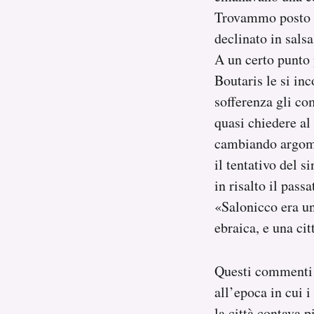
Trovammo posto ac
declinato in sals
A un certo punto 
Boutaris le si inc
sofferenza gli c
quasi chiedere al
cambiando argomen
il tentativo del s
in risalto il pass
«Salonicco era un
ebraica, e una citt
Questi commenti p
all’epoca in cui 
la città contava pi